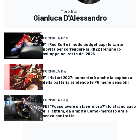
More from
Gianluca D'Alessandro
FORMULA 1
13 h
F1 | Red Bull e il nodo budget cap: le tante
novità per correggere la RB22 frenano lo
sviluppo nel resto del 2026
FORMULA 1
1 g
F1 | Motori 2027: aumenterà anche la capienza
della batteria rendendo le PU meno sensibili
FORMULA E
3 g
FE | “Posso avere un lavoro ora?”: lo strano caso
di Ticktum, da ambito uomo-mercato ora è
senza contratto