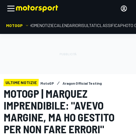
MOTOGP
HOME
NOTIZIE
CALENDARIO
RISULTATI
CLASSIFICA
PHOTO 
ULTIME NOTIZIE
MotoGP
Aragon Official Testing
MOTOGP | MARQUEZ
IMPRENDIBILE: "AVEVO
MARGINE, MA HO GESTITO
PER NON FARE ERRORI"