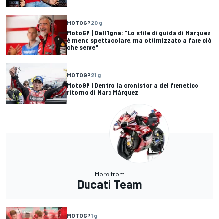
MOTOGP
20 g
MotoGP | Dall'Igna: "Lo stile di guida di Marquez
è meno spettacolare, ma ottimizzato a fare ciò
che serve"
MOTOGP
21 g
MotoGP | Dentro la cronistoria del frenetico
ritorno di Marc Márquez
More from
Ducati Team
MOTOGP
1 g