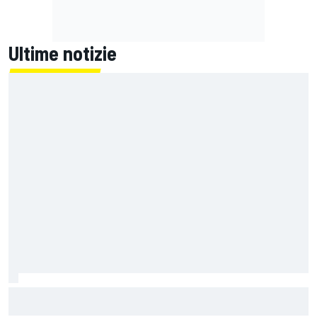
Ultime notizie
Un metro di altezza e 1.600 CV: ecco la Bugatti Destrier