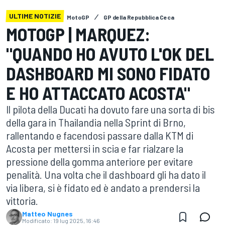
ULTIME NOTIZIE
MotoGP
GP della Repubblica Ceca
MOTOGP | MARQUEZ:
"QUANDO HO AVUTO L'OK DEL
DASHBOARD MI SONO FIDATO
E HO ATTACCATO ACOSTA"
Il pilota della Ducati ha dovuto fare una sorta di bis
della gara in Thailandia nella Sprint di Brno,
rallentando e facendosi passare dalla KTM di
Acosta per mettersi in scia e far rialzare la
pressione della gomma anteriore per evitare
penalità. Una volta che il dashboard gli ha dato il
via libera, si è fidato ed è andato a prendersi la
vittoria.
Matteo Nugnes
Modificato:
19 lug 2025, 16:46