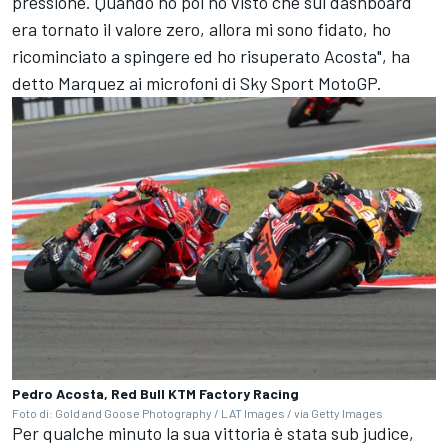
pressione. Quando ho poi ho visto che sul dashboard
era tornato il valore zero, allora mi sono fidato, ho
ricominciato a spingere ed ho risuperato Acosta", ha
detto Marquez ai microfoni di Sky Sport MotoGP.
Pedro Acosta, Red Bull KTM Factory Racing
Foto di: Gold and Goose Photography / LAT Images / via Getty Images
Per qualche minuto la sua vittoria è stata sub judice,