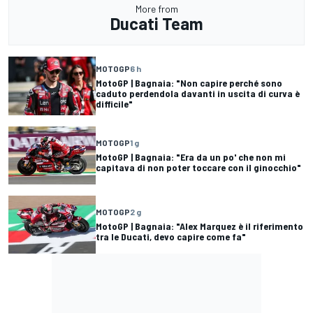
More from
Ducati Team
MOTOGP
6 h
MotoGP | Bagnaia: "Non capire perché sono
caduto perdendola davanti in uscita di curva è
difficile"
MOTOGP
1 g
MotoGP | Bagnaia: "Era da un po' che non mi
capitava di non poter toccare con il ginocchio"
MOTOGP
2 g
MotoGP | Bagnaia: "Alex Marquez è il riferimento
tra le Ducati, devo capire come fa"