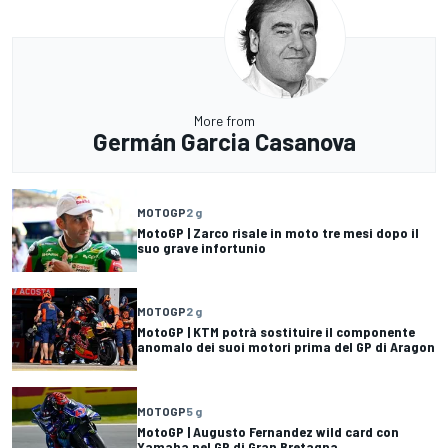
More from
Germán Garcia Casanova
MOTOGP
2 g
MotoGP | Zarco risale in moto tre mesi dopo il
suo grave infortunio
MOTOGP
2 g
MotoGP | KTM potrà sostituire il componente
anomalo dei suoi motori prima del GP di Aragon
MOTOGP
5 g
MotoGP | Augusto Fernandez wild card con
Yamaha nel GP di Gran Bretagna