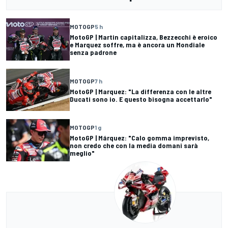
MOTOGP
5 h
MotoGP | Martin capitalizza, Bezzecchi è eroico
e Marquez soffre, ma è ancora un Mondiale
senza padrone
MOTOGP
7 h
MotoGP | Marquez: "La differenza con le altre
Ducati sono io. E questo bisogna accettarlo"
MOTOGP
1 g
MotoGP | Márquez: "Calo gomma imprevisto,
non credo che con la media domani sarà
meglio"