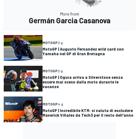
More from
Germán Garcia Casanova
MOTOGP
2 g
MotoGP | Augusto Fernandez wild card con
Yamaha nel GP di Gran Bretagna
MOTOGP
2 g
MotoGP | Ogura arriva a Silverstone senza
essere mai sceso dalla moto durante le
vacanze
MOTOGP
4 g
MotoGP | Incredibile KTM: si valuta di escludere
Maverick Viñales da Tech3 per il resto dell'anno