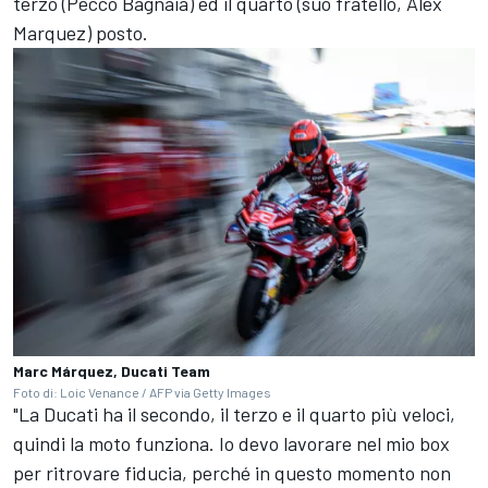
terzo (Pecco Bagnaia) ed il quarto (suo fratello,
Alex
Marquez
) posto.
Marc Márquez, Ducati Team
Foto di: Loic Venance / AFP via Getty Images
"La Ducati ha il secondo, il terzo e il quarto più veloci,
quindi la moto funziona. Io devo lavorare nel mio box
per ritrovare fiducia, perché in questo momento non