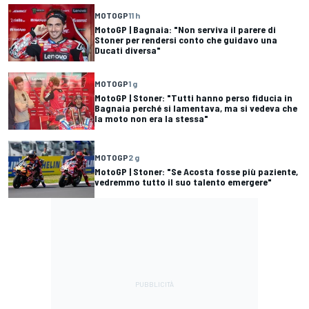
MOTOGP
11 h
MotoGP | Bagnaia: "Non serviva il parere di
Stoner per rendersi conto che guidavo una
Ducati diversa"
MOTOGP
1 g
MotoGP | Stoner: "Tutti hanno perso fiducia in
Bagnaia perché si lamentava, ma si vedeva che
la moto non era la stessa"
MOTOGP
2 g
MotoGP | Stoner: "Se Acosta fosse più paziente,
vedremmo tutto il suo talento emergere"