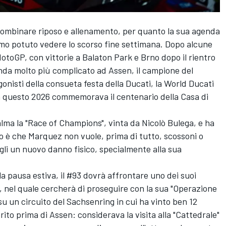
combinare riposo e allenamento, per quanto la sua agenda
amo potuto vedere lo scorso fine settimana. Dopo alcune
toGP, con vittorie a Balaton Park e Brno dopo il rientro
anda molto più complicato ad Assen, il campione del
onisti della consueta festa della
Ducati
, la World Ducati
in questo 2026 commemorava il centenario della Casa di
calma la "Race of Champions", vinta da
Nicolò Bulega
, e ha
to è che Marquez non vuole, prima di tutto, scossoni o
gli un nuovo danno fisico, specialmente alla sua
la pausa estiva, il #93 dovrà affrontare uno dei suoi
, nel quale cercherà di proseguire con la sua "Operazione
u un circuito del Sachsenring in cui ha vinto ben 12
rito prima di Assen: considerava la visita alla "Cattedrale"