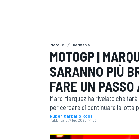
MOTOGP
WEC
MotoGP
Germania
MOTOGP | MARQU
SARANNO PIÙ BR
WRC
FARE UN PASSO 
Marc Marquez ha rivelato che farà m
per cercare di continuare la lotta 
Rubén Carballo Rosa
Pubblicato:
7 lug 2026, 14:03