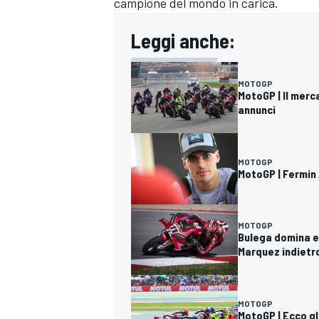
campione del mondo in carica.
Leggi anche:
MOTOGP
MotoGP | Il merca
annunci
MOTOGP
MotoGP | Fermin 
MOTOGP
Bulega domina e 
Marquez indietr
RALLY
MOTOGP
MotoGP | Ecco gl