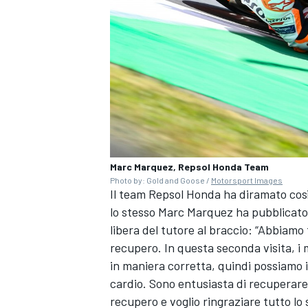
Marc Marquez, Repsol Honda Team
Photo by: Gold and Goose /
Motorsport Images
Il team Repsol Honda ha diramato così u
lo stesso Marc Marquez ha pubblicato u
libera del tutore al braccio: “Abbiamo
recupero. In questa seconda visita, i
ENDURANCE/GT
in maniera corretta, quindi possiamo in
cardio. Sono entusiasta di recuperare 
recupero e voglio ringraziare tutto lo 