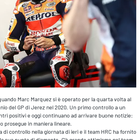
uando Marc Marquez si è operato per la quarta volta al
unio del GP di Jerez nel 2020. Un primo controllo a un
tri positivi e oggi continuano ad arrivare buone notizie:
ero prosegue in maniera lineare.
 di controllo nella giornata di ieri e il team HRC ha fornito
la sua punta di diamante. C’è grande ottimismo nel team