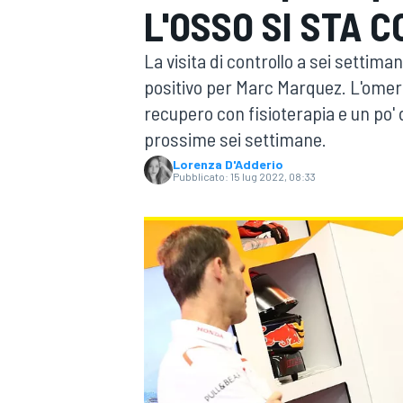
L'OSSO SI STA 
MOTOGP
WEC
La visita di controllo a sei settima
positivo per Marc Marquez. L'omero 
recupero con fisioterapia e un po' d
prossime sei settimane.
Lorenza D'Adderio
Pubblicato:
15 lug 2022, 08:33
WRC