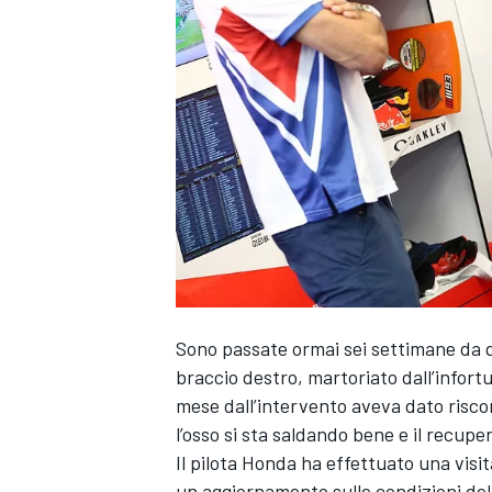
Sono passate ormai sei settimane da q
braccio destro, martoriato dall’infort
mese dall’intervento aveva dato riscon
l’osso si sta saldando bene e il recup
Il pilota Honda ha effettuato una visita
MONOPOSTO
un aggiornamento sulle condizioni del