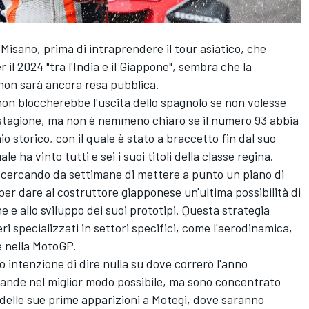
Misano, prima di intraprendere il tour asiatico, che
 il 2024 "tra l'India e il Giappone", sembra che la
, non sarà ancora resa pubblica.
on bloccherebbe l'uscita dello spagnolo se non volesse
 stagione, ma non è nemmeno chiaro se il numero 93 abbia
o storico, con il quale è stato a braccetto fin dal suo
e ha vinto tutti e sei i suoi titoli della classe regina.
cercando da settimane di mettere a punto un piano di
 per dare al costruttore giapponese un'ultima possibilità di
 e allo sviluppo dei suoi prototipi. Questa strategia
i specializzati in settori specifici, come l'aerodinamica,
e nella MotoGP.
 intenzione di dire nulla su dove correrò l'anno
mande nel miglior modo possibile, ma sono concentrato
 delle sue prime apparizioni a Motegi, dove saranno