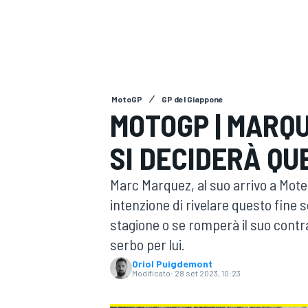
MOTOGP
WEC
MotoGP
GP del Giappone
MOTOGP | MARQU
SI DECIDERÀ Q
WRC
Marc Marquez, al suo arrivo a Mote
intenzione di rivelare questo fine
stagione o se romperà il suo contra
serbo per lui.
Oriol Puigdemont
Modificato:
28 set 2023, 10:23