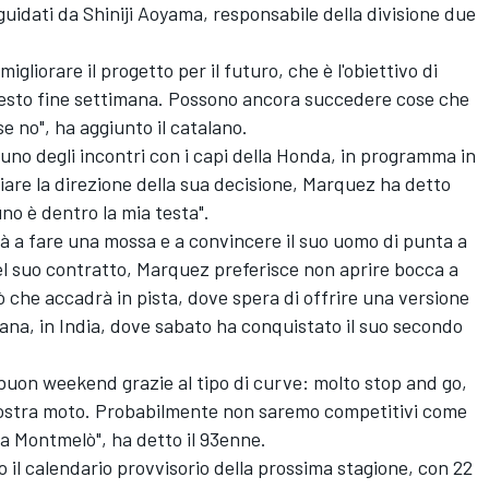
, guidati da Shiniji Aoyama, responsabile della divisione due
gliorare il progetto per il futuro, che è l'obiettivo di
questo fine settimana. Possono ancora succedere cose che
e no", ha aggiunto il catalano.
uno degli incontri con i capi della Honda, in programma in
iare la direzione della sua decisione, Marquez ha detto
no è dentro la mia testa".
rà a fare una mossa e a convincere il suo uomo di punta a
l suo contratto, Marquez preferisce non aprire bocca a
 che accadrà in pista, dove spera di offrire una versione
imana, in India, dove sabato ha conquistato il suo secondo
buon weekend grazie al tipo di curve: molto stop and go,
 nostra moto. Probabilmente non saremo competitivi come
a Montmelò", ha detto il 93enne.
to il calendario provvisorio della prossima stagione, con 22