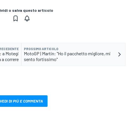
vidi o salva questo articolo
PRECEDENTE
PROSSIMO ARTICOLO
: a Motegi
MotoGP | Martin: "Ho il pacchetto migliore, mi
 a correre
sento fortissimo"
VEDI DI PIÙ E COMMENTA