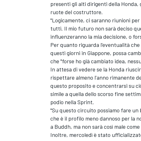
presenti gli alti dirigenti della Honda
ruote del costruttore.
"Logicamente, ci saranno riunioni per mi
tutti. Il mio futuro non sarà deciso 
influenzeranno la mia decisione, o fors
Per quanto riguarda l'eventualità che 
questi giorni in Giappone, possa camb
che "forse ho già cambiato idea, nessu
In attesa di vedere se la Honda riusci
rispettare almeno l'anno rimanente de
questo proposito e concentrarsi su ciò
simile a quella dello scorso fine sett
podio nella Sprint.
"Su questo circuito possiamo fare un 
ENDURANCE/GT
che è il profilo meno dannoso per la
a Buddh, ma non sarà così male come 
Inoltre, mercoledì è stato ufficializza