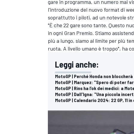
gare in programma, un numero mai vis
l'introduzione del nuovo format di we
soprattutto i piloti, ad un notevole st
"È che 22 gare sono tante. Questo nuo
in ogni Gran Premio. Stiamo assistendo
più a lungo, siamo al limite per più tem
ruota. A livello umano è troppo", ha 
Leggi anche:
MotoGP | Perché Honda non bloccherà 
MotoGP | Marquez: "Spero di poter fa
MotoGP | Rins ha l’ok dei medici: a Mo
MotoGP | Dall'Igna: "Una piccola incer
MotoGP | Calendario 2024: 22 GP, 11 in
MONOMARCA