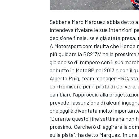
Sebbene
Marc Marquez
abbia detto a 
intendeva rivelare le sue intenzioni per
decisione finale, se è già stata presa
A Motorsport.com risulta che Honda n
più guidare la RC213V nella prossima
già deciso di rompere con il suo marchi
debutto in MotoGP nel 2013 e con il qual
Alberto Puig, team manager HRC, sta 
contromisure per il pilota di Cervera,
cambiare l'approccio alla progettazione
prevede l'assunzione di alcuni ingegner
che oggi è diventata molto important
"Durante questo fine settimana non ho
prossimo. Cercherò di aggirare le do
sulla pista", ha detto Marquez, in una