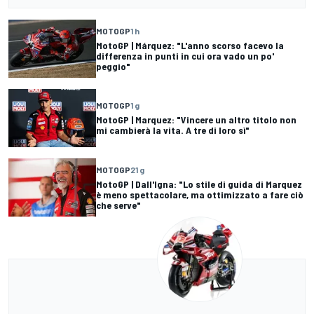
MOTOGP
1 h
MotoGP | Márquez: "L'anno scorso facevo la
differenza in punti in cui ora vado un po'
peggio"
MOTOGP
1 g
MotoGP | Marquez: "Vincere un altro titolo non
mi cambierà la vita. A tre di loro sì"
MOTOGP
21 g
MotoGP | Dall'Igna: "Lo stile di guida di Marquez
è meno spettacolare, ma ottimizzato a fare ciò
che serve"