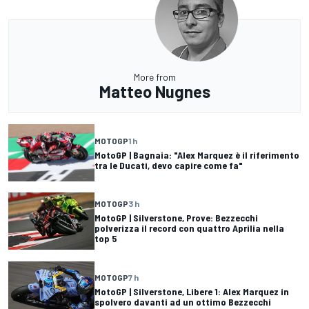
More from
Matteo Nugnes
MOTOGP
1 h
MotoGP | Bagnaia: "Alex Marquez è il riferimento
tra le Ducati, devo capire come fa"
MOTOGP
3 h
MotoGP | Silverstone, Prove: Bezzecchi
polverizza il record con quattro Aprilia nella
top 5
MOTOGP
7 h
MotoGP | Silverstone, Libere 1: Alex Marquez in
spolvero davanti ad un ottimo Bezzecchi