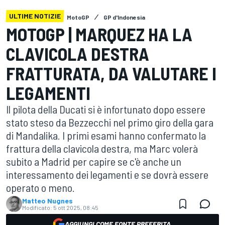
ULTIME NOTIZIE
MotoGP
GP d'Indonesia
MOTOGP | MARQUEZ HA LA
CLAVICOLA DESTRA
FRATTURATA, DA VALUTARE I
LEGAMENTI
Il pilota della Ducati si è infortunato dopo essere
stato steso da Bezzecchi nel primo giro della gara
di Mandalika. I primi esami hanno confermato la
frattura della clavicola destra, ma Marc volerà
subito a Madrid per capire se c'è anche un
interessamento dei legamenti e se dovrà essere
operato o meno.
Matteo Nugnes
Modificato:
5 ott 2025, 08:45
AGGIUNGI COME FONTE PREFERITA