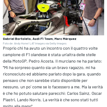
Gabriel Bortoleto, Audi F1 Team, Marc Márquez
Foto de: Andy Hone/ LAT Images via Getty Images
Proprio chi ha avuto un incontro con il quattro volte
campione di F1 olandese è stata un'altra delle stelle
della MotoGP,
Pedro Acosta
. Il murciano ne ha parlato:
"Mi ha sorpreso quanto sia un bravo ragazzo, mi ha
riconosciuto ed abbiamo parlato dopo la gara, quando
pensavo che non sarebbe stato disponibile per
nessuno, un po' come se lo facessero a me. Ma la verità
è che ho potuto salutare parecchi:
Carlos Sainz
,
Oscar
Piastri
,
Lando Norris
. La verità è che sono stati tutti
molto alla mano".