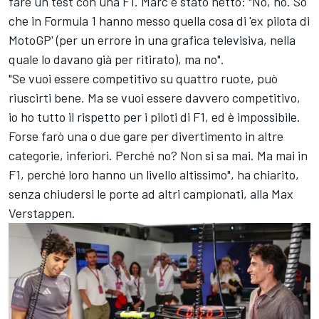
fare un test con una F1. Marc è stato netto: "No, no. So
che in Formula 1 hanno messo quella cosa di 'ex pilota di
MotoGP' (per un errore in una grafica televisiva, nella
quale lo davano già per ritirato), ma no".
"Se vuoi essere competitivo su quattro ruote, può
riuscirti bene. Ma se vuoi essere davvero competitivo,
io ho tutto il rispetto per i piloti di F1, ed è impossibile.
Forse farò una o due gare per divertimento in altre
categorie, inferiori. Perché no? Non si sa mai. Ma mai in
F1, perché loro hanno un livello altissimo", ha chiarito,
senza chiudersi le porte ad altri campionati, alla
Max
Verstappen
.