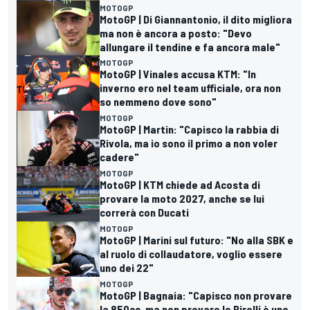
MOTOGP
MotoGP | Di Giannantonio, il dito migliora
ma non è ancora a posto: "Devo
allungare il tendine e fa ancora male"
MOTOGP
MotoGP | Vinales accusa KTM: "In
inverno ero nel team ufficiale, ora non
so nemmeno dove sono"
MOTOGP
MotoGP | Martin: "Capisco la rabbia di
Rivola, ma io sono il primo a non voler
cadere"
MOTOGP
MotoGP | KTM chiede ad Acosta di
provare la moto 2027, anche se lui
correrà con Ducati
MOTOGP
MotoGP | Marini sul futuro: "No alla SBK e
al ruolo di collaudatore, voglio essere
uno dei 22"
MOTOGP
MotoGP | Bagnaia: "Capisco non provare
la 850cc, ma non provare le Pirelli è uno