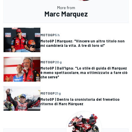
More from
Marc Marquez
MOTOGP
5 h
MotoGP | Marquez: "Vincere un altro titolo non
mi cambierà la vita. A tre di loro sì"
MOTOGP
20 g
MotoGP | Dall'Igna: "Lo stile di guida di Marquez
è meno spettacolare, ma ottimizzato a fare ciò
che serve"
MOTOGP
21 g
MotoGP | Dentro la cronistoria del frenetico
ritorno di Marc Márquez