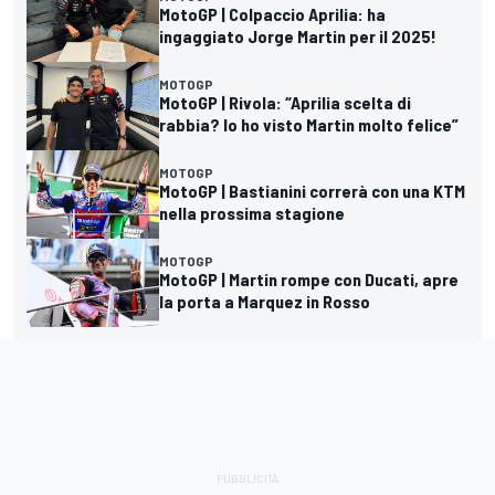
MotoGP | Colpaccio Aprilia: ha
ingaggiato Jorge Martin per il 2025!
MOTOGP
MotoGP | Rivola: “Aprilia scelta di
rabbia? Io ho visto Martin molto felice”
MOTOGP
MotoGP | Bastianini correrà con una KTM
nella prossima stagione
MOTOGP
MotoGP | Martin rompe con Ducati, apre
la porta a Marquez in Rosso