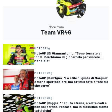
More from
Team VR46
MOTOGP
1 g
MotoGP | Di Giannantonio: "Sono tornato al
100%. Cerchiamo di giocarcela per vincere il
Mondiale"
MOTOGP
22 g
MotoGP | Dall'Igna: "Lo stile di guida di Marquez
è meno spettacolare, ma ottimizzato a fare ciò
che serve"
MOTOGP
26 g
MotoGP | Diggia: "Caduta strana, a volte cadi e
non sai perché. Peccato, ma in classifica siamo
tutti vicini"