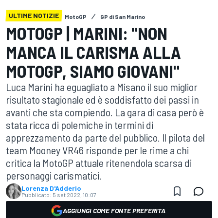
ULTIME NOTIZIE
MotoGP
GP di San Marino
MOTOGP | MARINI: "NON
MANCA IL CARISMA ALLA
MOTOGP, SIAMO GIOVANI"
Luca Marini ha eguagliato a Misano il suo miglior
risultato stagionale ed è soddisfatto dei passi in
avanti che sta compiendo. La gara di casa però è
stata ricca di polemiche in termini di
apprezzamento da parte del pubblico. Il pilota del
team Mooney VR46 risponde per le rime a chi
critica la MotoGP attuale ritenendola scarsa di
personaggi carismatici.
Lorenza D'Adderio
Pubblicato:
5 set 2022, 10:07
AGGIUNGI COME FONTE PREFERITA