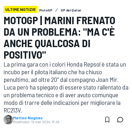
ULTIME NOTIZIE
MotoGP
GP del Qatar
MOTOGP | MARINI FRENATO
DA UN PROBLEMA: "MA C'È
ANCHE QUALCOSA DI
POSITIVO"
La prima gara con i colori Honda Repsol è stata un
incubo per il pilota italiano che ha chiuso
penultimo, ad oltre 20" dal compagno Joan Mir.
Luca però ha spiegato di essere stato rallentato da
un problema tecnico e di aver avuto comunque
modo di trarre delle indicazioni per migliorare la
RC213V.
Matteo Nugnes
Modificato:
12 mar 2024, 13:03