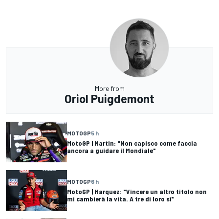
More from
Oriol Puigdemont
MOTOGP
5 h
MotoGP | Martin: "Non capisco come faccia
ancora a guidare il Mondiale"
MOTOGP
6 h
MotoGP | Marquez: "Vincere un altro titolo non
mi cambierà la vita. A tre di loro sì"