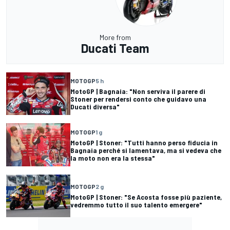
More from
Ducati Team
MOTOGP
5 h
MotoGP | Bagnaia: "Non serviva il parere di
Stoner per rendersi conto che guidavo una
Ducati diversa"
MOTOGP
1 g
MotoGP | Stoner: "Tutti hanno perso fiducia in
Bagnaia perché si lamentava, ma si vedeva che
la moto non era la stessa"
MOTOGP
2 g
MotoGP | Stoner: "Se Acosta fosse più paziente,
vedremmo tutto il suo talento emergere"