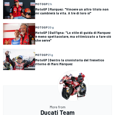
MOTOGP
2 h
MotoGP | Marquez: "Vincere un altro titolo non
mi cambierà la vita. A tre di loro sì"
MOTOGP
20 g
MotoGP | Dall'Igna: "Lo stile di guida di Marquez
è meno spettacolare, ma ottimizzato a fare ciò
che serve"
MOTOGP
21 g
MotoGP | Dentro la cronistoria del frenetico
ritorno di Marc Márquez
More from
Ducati Team