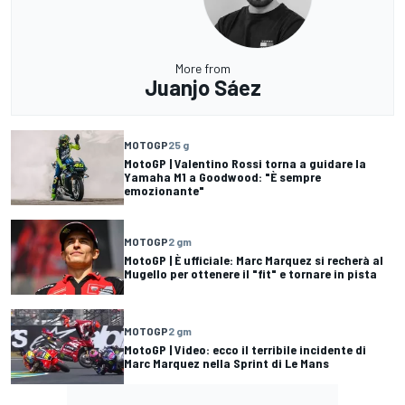
More from
Juanjo Sáez
MOTOGP
25 g
MotoGP | Valentino Rossi torna a guidare la
Yamaha M1 a Goodwood: "È sempre
emozionante"
MOTOGP
2 gm
MotoGP | È ufficiale: Marc Marquez si recherà al
Mugello per ottenere il "fit" e tornare in pista
MOTOGP
2 gm
MotoGP | Video: ecco il terribile incidente di
Marc Marquez nella Sprint di Le Mans