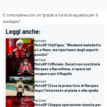
E concludeva con un "grazie a tutta la squadra per il
sostegno".
Leggi anche:
MOTOGP
MotoGP | Dall'Igna: "Weekend maledetto
a Le Mans, ma ripartiamo dagli aspetti
positivi"
MOTOGP
MotoGP | Ufficiale: Ducati non sostituirà
Márquez a Barcellona, si spera nel
recupero per il Mugello
MOTOGP
MotoGP | Ecco la prima foto di Marquez
dopo l'intervento al piede e alla spalla
MOTOGP
MotoGP | Doppia operazione riuscita per