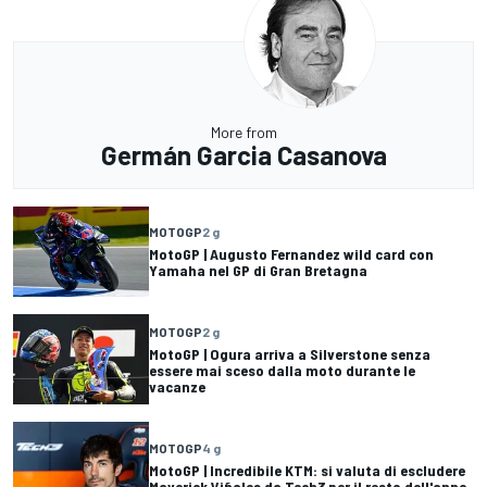
More from
Germán Garcia Casanova
MOTOGP
2 g
MotoGP | Augusto Fernandez wild card con
Yamaha nel GP di Gran Bretagna
MOTOGP
2 g
MotoGP | Ogura arriva a Silverstone senza
essere mai sceso dalla moto durante le
vacanze
MOTOGP
4 g
MotoGP | Incredibile KTM: si valuta di escludere
Maverick Viñales da Tech3 per il resto dell'anno