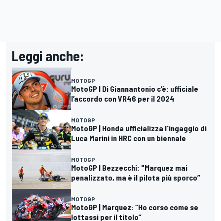
Leggi anche:
MOTOGP
MotoGP | Di Giannantonio c’è: ufficiale
l’accordo con VR46 per il 2024
MOTOGP
MotoGP | Honda ufficializza l'ingaggio di
Luca Marini in HRC con un biennale
MOTOGP
MotoGP | Bezzecchi: "Marquez mai
penalizzato, ma è il pilota più sporco”
MOTOGP
MotoGP | Marquez: “Ho corso come se
lottassi per il titolo”