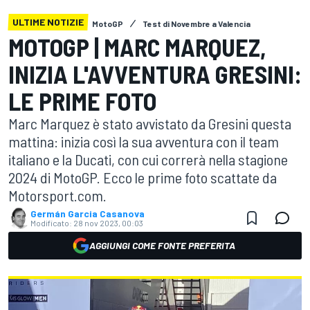
ULTIME NOTIZIE
MotoGP
Test di Novembre a Valencia
MOTOGP | MARC MARQUEZ,
INIZIA L'AVVENTURA GRESINI:
LE PRIME FOTO
Marc Marquez è stato avvistato da Gresini questa
mattina: inizia così la sua avventura con il team
italiano e la Ducati, con cui correrà nella stagione
2024 di MotoGP. Ecco le prime foto scattate da
Motorsport.com.
Germán Garcia Casanova
Modificato:
28 nov 2023, 00:03
AGGIUNGI COME FONTE PREFERITA