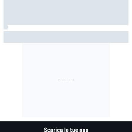
MotoGP | Márquez: "Calo gomma imprevisto, non credo che
con la media domani sarà meglio"
Scarica le tue app