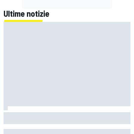
Ultime notizie
MotoGP | L'Aprilia fa il pieno nella Sprint di Silverstone, ora
non deve sprecare domenica