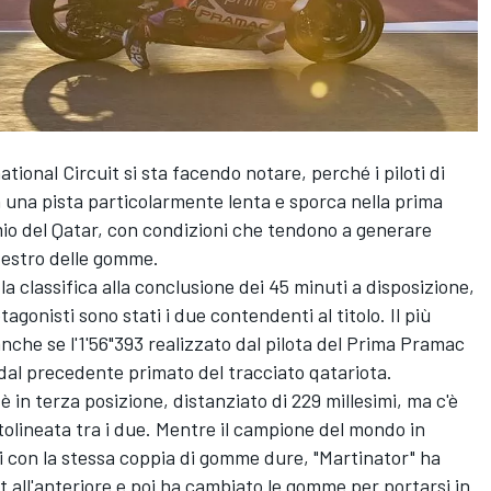
ational Circuit si sta facendo notare, perché i piloti di
una pista particolarmente lenta e sporca nella prima
mio del Qatar, con condizioni che tendono a generare
 destro delle gomme.
a classifica alla conclusione dei 45 minuti a disposizione,
agonisti sono stati i due contendenti al titolo. Il più
anche se l'1'56"393 realizzato dal pilota del Prima
Pramac
 dal precedente primato del tracciato qatariota.
è in terza posizione, distanziato di 229 millesimi, ma c'è
olineata tra i due. Mentre il campione del mondo in
iri con la stessa coppia di gomme dure, "Martinator" ha
ft all'anteriore e poi ha cambiato le gomme per portarsi in