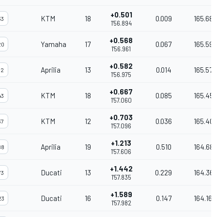
+0.501
KTM
18
0.009
165.688
33
1'56.894
+0.568
Yamaha
17
0.067
165.593
20
1'56.961
+0.582
Aprilia
13
0.014
165.573
12
1'56.975
+0.667
KTM
18
0.085
165.45
43
1'57.060
+0.703
KTM
12
0.036
165.40
37
1'57.096
+1.213
Aprilia
19
0.510
164.68
88
1'57.606
+1.442
Ducati
13
0.229
164.36
73
1'57.835
+1.589
Ducati
16
0.147
164.160
23
1'57.982