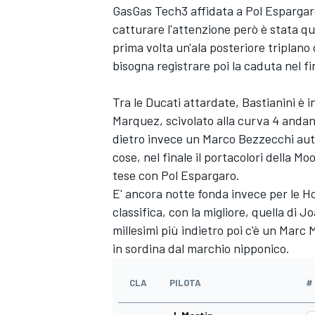
GasGas Tech3 affidata a
Pol Espargar
catturare l'attenzione però è stata qu
prima volta un'ala posteriore triplano
bisogna registrare poi la caduta nel fi
Tra le Ducati attardate, Bastianini è 
Marquez
, scivolato alla curva 4 anda
dietro invece un
Marco Bezzecchi
auto
cose, nel finale il portacolori della 
tese con Pol Espargaro.
E' ancora notte fonda invece per le H
classifica, con la migliore, quella di
Jo
millesimi più indietro poi c'è un
Marc 
in sordina dal marchio nipponico.
MONOMARCA
CLA
PILOTA
#