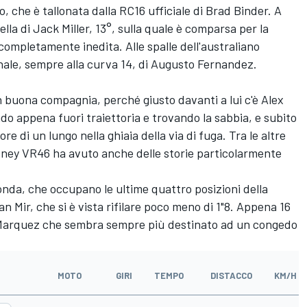
o
, che è tallonata dalla RC16 ufficiale di
Brad Binder
. A
ella di
Jack Miller
, 13°, sulla quale è comparsa per la
 completamente inedita. Alle spalle dell'australiano
nale, sempre alla curva 14, di
Augusto Fernandez
.
in buona compagnia, perché giusto davanti a lui c'è
Alex
ndo appena fuori traiettoria e trovando la sabbia, e subito
re di un lungo nella ghiaia della via di fuga. Tra le altre
Mooney VR46 ha avuto anche delle storie particolarmente
onda, che occupano le ultime quattro posizioni della
an Mir
, che si è vista rifilare poco meno di 1"8. Appena 16
Marquez
che sembra sempre più destinato ad un congedo
MOTO
GIRI
TEMPO
DISTACCO
KM/H