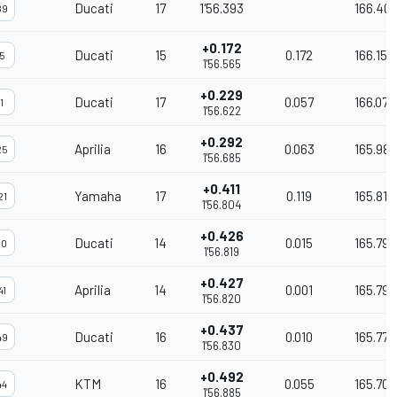
Ducati
17
1'56.393
166.401
89
+0.172
Ducati
15
0.172
166.156
5
1'56.565
+0.229
Ducati
17
0.057
166.075
1
1'56.622
+0.292
Aprilia
16
0.063
165.985
25
1'56.685
+0.411
Yamaha
17
0.119
165.816
21
1'56.804
+0.426
Ducati
14
0.015
165.794
10
1'56.819
+0.427
Aprilia
14
0.001
165.793
41
1'56.820
+0.437
Ducati
16
0.010
165.779
49
1'56.830
+0.492
KTM
16
0.055
165.701
44
1'56.885