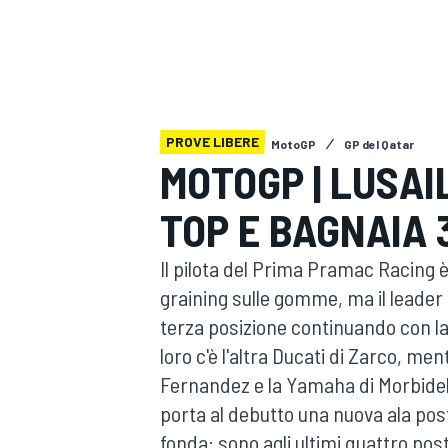
MOTOGP
WEC
PROVE LIBERE
MotoGP
GP del Qatar
MOTOGP | LUSAIL
TOP E BAGNAIA 
WRC
Il pilota del Prima Pramac Racing è
graining sulle gomme, ma il leader 
terza posizione continuando con la
loro c'è l'altra Ducati di Zarco, me
Fernandez e la Yamaha di Morbidell
porta al debutto una nuova ala pos
fonda: sono agli ultimi quattro post