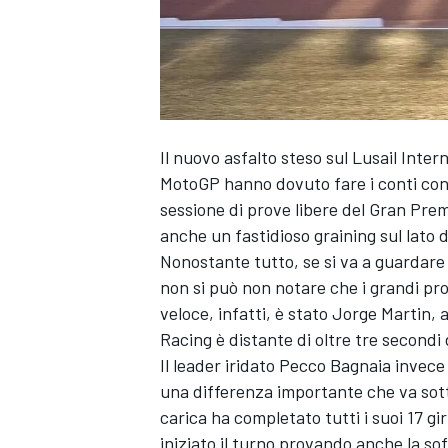
Il nuovo asfalto steso sul Lusail Intern
MotoGP hanno dovuto fare i conti con 
sessione di prove libere del Gran Pre
anche un fastidioso graining sul lato
Nonostante tutto, se si va a guardare l
non si può non notare che i grandi prot
veloce, infatti, è stato
Jorge Martin
, 
Racing
è distante di oltre tre secondi
Il leader iridato Pecco Bagnaia invece 
una differenza importante che va sott
carica ha completato tutti i suoi 17 g
iniziato il turno provando anche la so