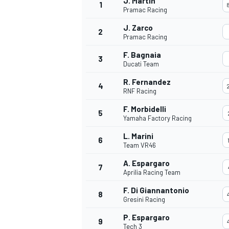
J. Martin
1
Pramac Racing
J. Zarco
2
Pramac Racing
F. Bagnaia
3
Ducati Team
R. Fernandez
4
RNF Racing
F. Morbidelli
5
Yamaha Factory Racing
L. Marini
6
Team VR46
A. Espargaro
7
Aprilia Racing Team
F. Di Giannantonio
8
Gresini Racing
RALLY
P. Espargaro
9
Tech 3