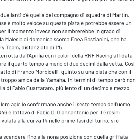
duellanti c'è quella del compagno di squadra di Martin,
cese è molto veloce su questa pista e potrebbe essere un
e per il momento invece non sembrerebbe in grado di
lla Malesia di domenica scorsa
Enea Bastianini
, che ha
ry Team, distanziato di 1"5.
errotta dall'Aprilia con i colori della
RNF Racing
affidata
are il quarto tempo a meno di due decimi dalla vetta. Così
patto di
Franco Morbidelli
, quinto su una pista che con il
 troppo amica della Yamaha. In termini di tempo però non
lla di
Fabio Quartararo
, più lento di un decimo e mezzo
 loro agio lo confermano anche il sesto tempo dell'uomo
46 e l'ottavo di
Fabio Di Giannantonio
per il
Gresini
ivolata alla curva 14 nelle prime fasi del turno, si è
 scendere fino alla nona posizione con quella griffata