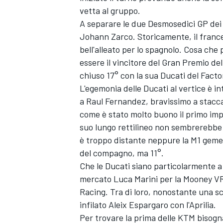
vetta al gruppo.
A separare le due Desmosedici GP dei 
Johann Zarco
. Storicamente, il fran
bell'alleato per lo spagnolo. Cosa ch
essere il vincitore del Gran Premio de
chiuso 17° con la sua Ducati del Facto
L'egemonia delle Ducati al vertice è int
a
Raul Fernandez
, bravissimo a stacc
come è stato molto buono il primo im
suo lungo rettilineo non sembrerebbe
è troppo distante neppure la M1 geme
del compagno, ma 11°.
Che le Ducati siano particolarmente a
mercato
Luca Marini
per la Mooney VR
ENDURANCE/GT
Racing
. Tra di loro, nonostante una sc
infilato
Aleix Espargaro
con l'Aprilia.
Per trovare la prima delle KTM bisogna