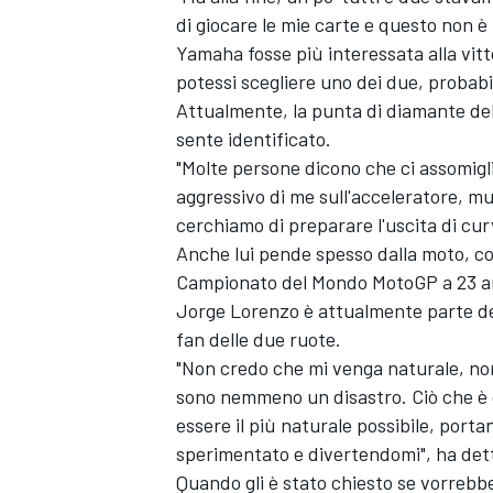
di giocare le mie carte e questo non è
Yamaha fosse più interessata alla vitto
potessi scegliere uno dei due, probab
Attualmente, la punta di diamante del
sente identificato.
"Molte persone dicono che ci assomigli
aggressivo di me sull'acceleratore, mu
cerchiamo di preparare l'uscita di cu
Anche lui pende spesso dalla moto, com
Campionato del Mondo MotoGP a 23 ann
Jorge Lorenzo è attualmente parte del
fan delle due ruote.
"Non credo che mi venga naturale, no
sono nemmeno un disastro. Ciò che è ch
MONOMARCA
essere il più naturale possibile, port
sperimentato e divertendomi", ha det
Quando gli è stato chiesto se vorrebbe