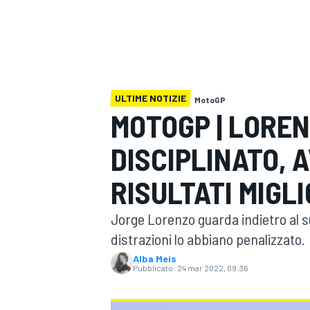
MOTOGP
WEC
ULTIME NOTIZIE
MotoGP
MOTOGP | LOREN
DISCIPLINATO, 
WRC
RISULTATI MIGLI
Jorge Lorenzo guarda indietro al s
distrazioni lo abbiano penalizzato.
Alba Meis
Pubblicato:
24 mar 2022, 09:36