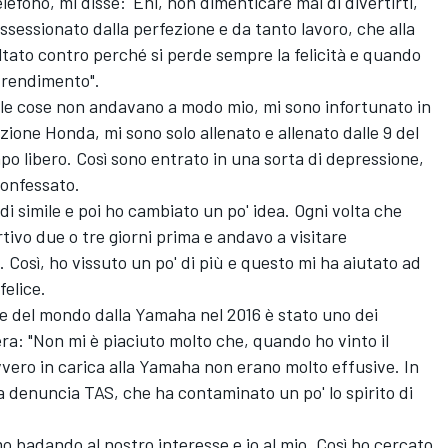
fono, mi disse: 'Ehi, non dimenticare mai di divertirti,
sessionato dalla perfezione e da tanto lavoro, che alla
voltato contro perché si perde sempre la felicità e quando
il rendimento".
, le cose non andavano a modo mio, mi sono infortunato in
azione Honda, mi sono solo allenato e allenato dalle 9 del
mpo libero. Così sono entrato in una sorta di depressione,
confessato.
i simile e poi ho cambiato un po' idea. Ogni volta che
tivo due o tre giorni prima e andavo a visitare
 Così, ho vissuto un po' di più e questo mi ha aiutato ad
felice.
e del mondo dalla Yamaha nel 2016 è stato uno dei
ra: "Non mi è piaciuto molto che, quando ho vinto il
ero in carica alla Yamaha non erano molto effusive. In
a denuncia TAS, che ha contaminato un po' lo spirito di
mo badando al nostro interesse e io al mio. Così ho cercato