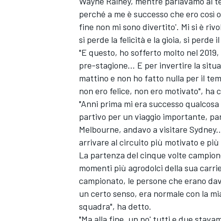
Wayne Rainey, mentre parlavamo al tele
perché a me è successo che ero così os
fine non mi sono divertito'. Mi si è ri
si perde la felicità e la gioia, si perde 
"E questo, ho sofferto molto nel 2019
pre-stagione... E per invertire la situ
mattino e non ho fatto nulla per il te
non ero felice, non ero motivato", ha 
"Anni prima mi era successo qualcosa d
partivo per un viaggio importante, par
Melbourne, andavo a visitare Sydney...
arrivare al circuito più motivato e più 
La partenza del cinque volte campion
momenti più agrodolci della sua carrie
ENDURANCE/GT
campionato, le persone che erano davv
un certo senso, era normale con la mi
squadra", ha detto.
"Ma alla fine, un po' tutti e due stava