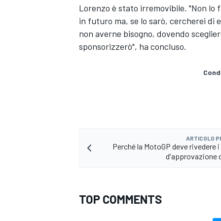
Lorenzo è stato irremovibile. "Non lo 
in futuro ma, se lo sarò, cercherei di 
non averne bisogno, dovendo scegliere 
sponsorizzerò", ha concluso.
Condi
ARTICOLO 
Perché la MotoGP deve rivedere i 
d'approvazione de
RALLY
TOP COMMENTS