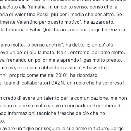
 piaciuto alla Yamaha. In un certo senso, penso che la
ria di Valentino Rossi, più per i media che per altro. Se
ilmente Valentino per questo motivo", ha azzardato.
la fabbrica è Fabio Quartararo, con cui Jorge Lorenzo si
amo molto, lo penso anch'io", ha detto. È un po' più
ove un po' di più la moto. Ma sì, entrambi apriamo molto,
rva frenando un po' prima e aprendo il gas molto presto.
e me, e sì, siamo abbastanza simili. E ha vinto il
i, proprio come me nel 2010", ha ricordato.
 team di collaboratori DAZN, un ruolo che ha sorpreso i
n credo di avere un talento per la comunicazione, ma non
iaro è che so molto su ciò di cui parlerò e cercherò di
ando informazioni tecniche fresche da ciò che ho
to.
 avere un figlio per seguire le sue orme in futuro, Jorge