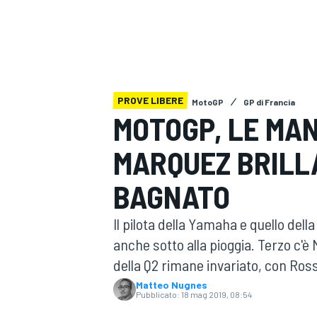
MOTOGP
WEC
PROVE LIBERE
MotoGP
GP di Francia
MOTOGP, LE MAN
MARQUEZ BRILL
WRC
BAGNATO
Il pilota della Yamaha e quello dell
anche sotto alla pioggia. Terzo c'è Mi
della Q2 rimane invariato, con Ross
Matteo Nugnes
Pubblicato:
18 mag 2019, 08:54