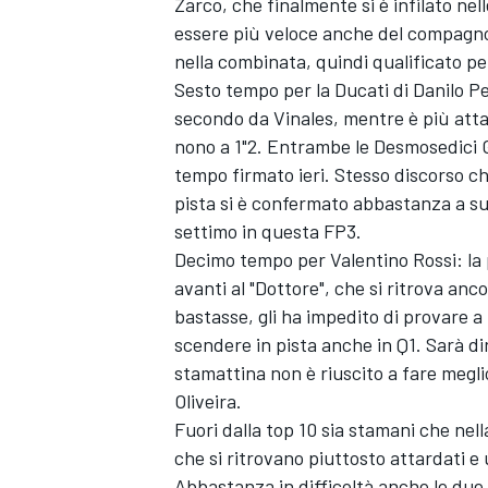
Zarco, che finalmente si è infilato ne
essere più veloce anche del compagno
nella combinata, quindi qualificato pe
Sesto tempo per la Ducati di Danilo Pe
secondo da Vinales, mentre è più atta
nono a 1"2. Entrambe le Desmosedici 
tempo firmato ieri. Stesso discorso 
pista si è confermato abbastanza a s
settimo in questa FP3.
Decimo tempo per Valentino Rossi: la
avanti al "Dottore", che si ritrova anc
bastasse, gli ha impedito di provare a 
scendere in pista anche in Q1. Sarà d
stamattina non è riuscito a fare megli
ENDURANCE/GT
Oliveira.
Fuori dalla top 10 sia stamani che ne
che si ritrovano piuttosto attardati e 
Abbastanza in difficoltà anche le due