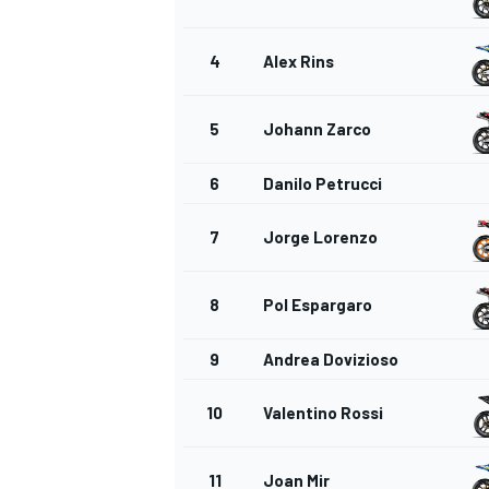
4
Alex Rins
5
Johann Zarco
6
Danilo Petrucci
7
Jorge Lorenzo
8
Pol Espargaro
9
Andrea Dovizioso
10
Valentino Rossi
RALLY
11
Joan Mir