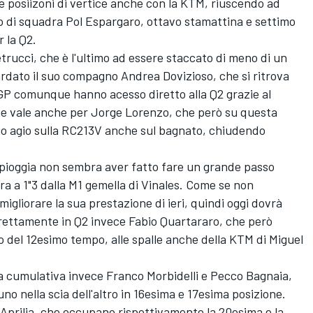
lle posiizoni di vertice anche con la KTM, riuscendo ad
 di squadra Pol Espargaro, ottavo stamattina e settimo
r la Q2.
trucci, che è l'ultimo ad essere staccato di meno di un
rdato il suo compagno Andrea Dovizioso, che si ritrova
GP comunque hanno acesso diretto alla Q2 grazie al
che vale anche per Jorge Lorenzo, che però su questa
uo agio sulla RC213V anche sul bagnato, chiudendo
 pioggia non sembra aver fatto fare un grande passo
ora a 1"3 dalla M1 gemella di Vinales. Come se non
migliorare la sua prestazione di ieri, quindi oggi dovrà
irettamente in Q2 invece Fabio Quartararo, che però
o del 12esimo tempo, alle spalle anche della KTM di Miguel
lla cumulativa invece Franco Morbidelli e Pecco Bagnaia,
uno nella scia dell'altro in 16esima e 17esima posizione.
 Aprilia, che occupano rispettivamente la 20esima e la