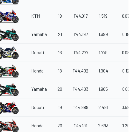
KTM
18
1'44.017
1.519
0.075
Yamaha
21
1'44.197
1.699
0.180
Ducati
16
1'44.277
1.779
0.080
Honda
18
1'44.402
1.904
0.125
Yamaha
20
1'44.403
1.905
0.001
Ducati
19
1'44.989
2.491
0.586
Honda
20
1'45.191
2.693
0.202