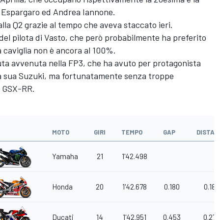
x Espargaro ed Andrea Iannone.
alla Q2 grazie al tempo che aveva staccato ieri.
 del pilota di Vasto, che però probabilmente ha preferito
a caviglia non è ancora al 100%.
duta avvenuta nella FP3, che ha avuto per protagonista
 la sua Suzuki, ma fortunatamente senza troppe
ua GSX-RR.
MOTO
GIRI
TEMPO
GAP
DISTAC
Yamaha
21
1'42.498
Honda
20
1'42.678
0.180
0.180
Ducati
14
1'42.951
0.453
0.273