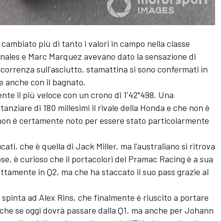
 cambiato più di tanto i valori in campo nella classe
inales e Marc Marquez avevano dato la sensazione di
ncorrenza sull'asciutto, stamattina si sono confermati in
e anche con il bagnato.
nte il più veloce con un crono di 1'42"498. Una
anziare di 180 millesimi il rivale della Honda e che non è
 non è certamente noto per essere stato particolarmente
cati, che è quella di Jack Miller, ma l'australiano si ritrova
se, è curioso che il portacolori del Pramac Racing è a sua
ettamente in Q2, ma che ha staccato il suo pass grazie al
spinta ad Alex Rins, che finalmente è riuscito a portare
anche se oggi dovrà passare dalla Q1, ma anche per Johann