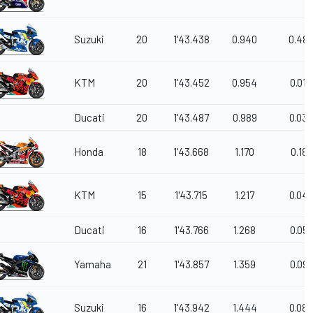
Suzuki
20
1'43.438
0.940
0.487
KTM
20
1'43.452
0.954
0.014
Ducati
20
1'43.487
0.989
0.035
Honda
18
1'43.668
1.170
0.181
KTM
15
1'43.715
1.217
0.047
Ducati
16
1'43.766
1.268
0.051
Yamaha
21
1'43.857
1.359
0.091
Suzuki
16
1'43.942
1.444
0.085