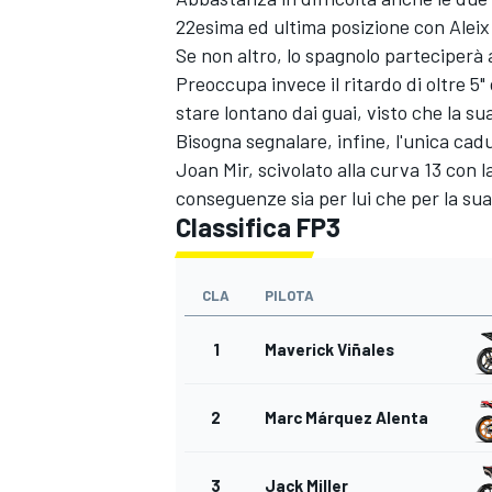
22esima ed ultima posizione con Alei
Se non altro, lo spagnolo parteciperà 
Preoccupa invece il ritardo di oltre 5"
stare lontano dai guai, visto che la su
Bisogna segnalare, infine, l'unica ca
Joan Mir, scivolato alla curva 13 con
conseguenze sia per lui che per la s
Classifica FP3
CLA
PILOTA
1
Maverick Viñales
2
Marc Márquez Alenta
MONOMARCA
3
Jack Miller