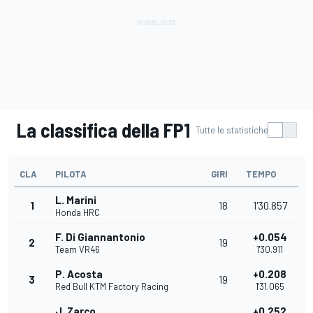
La classifica della FP1
Tutte le statistiche
CLA
PILOTA
GIRI
TEMPO
L. Marini
1
18
1'30.857
Honda HRC
F. Di Giannantonio
+0.054
2
19
Team VR46
1'30.911
P. Acosta
+0.208
3
19
Red Bull KTM Factory Racing
1'31.065
J. Zarco
+0.252