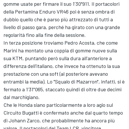
gomme usate per firmare il suo 1'30"911. Il portacolori
della Pertamina Enduro VR46 poi è senza ombra di
dubbio quello che è parso più attrezzato di tutti a
livello di passo gara, perché ha girato con una grande
regolarità fino alla fine della sessione.
In terza posizione troviamo
Pedro Acosta
, che come
Marini ha montato una coppia di gomme nuove sulla
sua KTM, puntando però sulla dura all'anteriore a
differenza dell'italiano, che invece ha ottenuto la sua
prestazione con una soft (al posteriore avevano
entrambi la media). Lo "Squalo di Mazarron", infatti, si è
fermato a 1'31"065, staccato quindi di oltre due decimi
dal marchigiano.
Che le Honda siano particolarmente a loro agio sul
Circuito Bugatti è confermato anche dal quarto tempo
di
Johann Zarco
, che probabilmente ha ancora più
valore. Il portacolori del
Team LCR
, vincitore