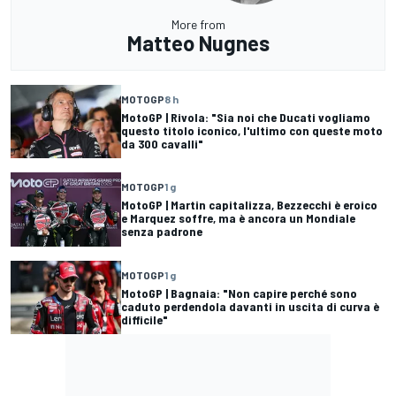
More from
Matteo Nugnes
MOTOGP
8 h
MotoGP | Rivola: "Sia noi che Ducati vogliamo
questo titolo iconico, l'ultimo con queste moto
da 300 cavalli"
MOTOGP
1 g
MotoGP | Martin capitalizza, Bezzecchi è eroico
e Marquez soffre, ma è ancora un Mondiale
senza padrone
MOTOGP
1 g
MotoGP | Bagnaia: "Non capire perché sono
caduto perdendola davanti in uscita di curva è
difficile"