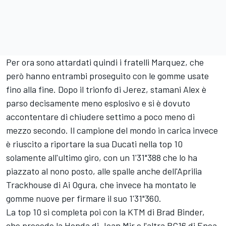
Per ora sono attardati quindi i fratelli Marquez, che
però hanno entrambi proseguito con le gomme usate
fino alla fine. Dopo il trionfo di Jerez, stamani Alex è
parso decisamente meno esplosivo e si è dovuto
accontentare di chiudere settimo a poco meno di
mezzo secondo. Il campione del mondo in carica invece
è riuscito a riportare la sua Ducati nella top 10
solamente all'ultimo giro, con un 1'31"388 che lo ha
piazzato al nono posto, alle spalle anche dell'Aprilia
Trackhouse di
Ai Ogura
, che invece ha montato le
gomme nuove per firmare il suo 1'31"360.
La top 10 si completa poi con la KTM di
Brad Binder
,
che precede la Honda di
Joan Mir
e l'altra RC16 di
Enea