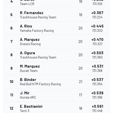
4
19
Team LCR
1'31.109
R. Fernandez
+0.367
5
19
Trackhouse Racing Team
1'31.224
A. Rins
+0.445
6
20
Yamaha Factory Racing
1'31.302
A. Marquez
+0.470
7
20
Gresini Racing
1'31.327
A. Ogura
+0.503
8
20
Trackhouse Racing Team
1'31.360
M. Marquez
+0.531
9
20
Ducati Team
1'31.388
B. Binder
+0.537
10
21
Red Bull KTM Factory Racing
1'31.394
J. Mir
+0.539
11
17
Honda HRC
1'31.396
E. Bastianini
+0.591
12
18
Tech 3
1'31.448