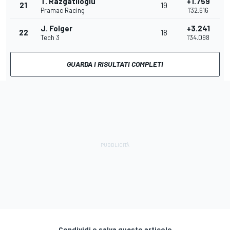
T. Razgatlioglu
+1.759
21
19
Pramac Racing
1'32.616
J. Folger
+3.241
22
18
Tech 3
1'34.098
GUARDA I RISULTATI COMPLETI
Condividi o salva questo articolo