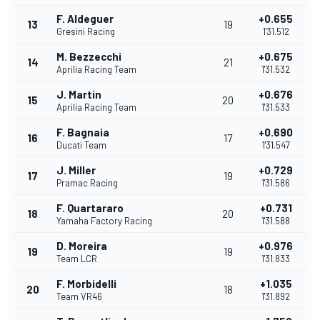
F. Aldeguer
+0.655
13
19
Gresini Racing
1'31.512
M. Bezzecchi
+0.675
14
21
Aprilia Racing Team
1'31.532
J. Martin
+0.676
15
20
Aprilia Racing Team
1'31.533
F. Bagnaia
+0.690
16
17
Ducati Team
1'31.547
J. Miller
+0.729
17
19
Pramac Racing
1'31.586
F. Quartararo
+0.731
18
20
Yamaha Factory Racing
1'31.588
D. Moreira
+0.976
19
19
Team LCR
1'31.833
F. Morbidelli
+1.035
20
18
Team VR46
1'31.892