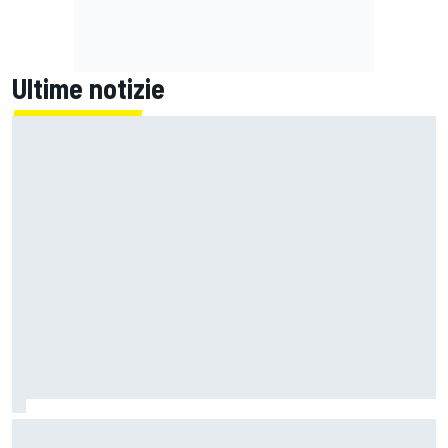
Ultime notizie
L'hypercar col V8 da 1.560 CV che può andare pure in
fuoristrada