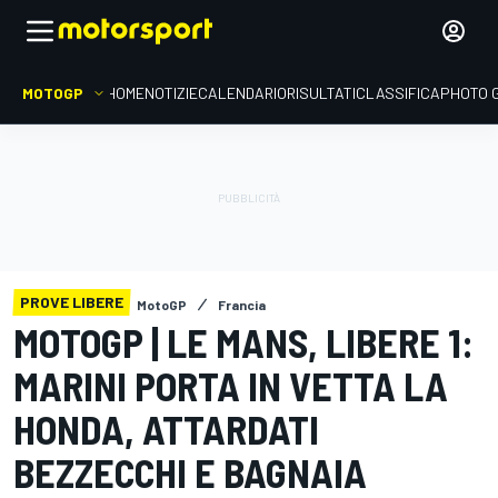
MOTOGP
HOME
NOTIZIE
CALENDARIO
RISULTATI
CLASSIFICA
PHOTO 
PROVE LIBERE
MotoGP
Francia
MOTOGP | LE MANS, LIBERE 1:
MARINI PORTA IN VETTA LA
HONDA, ATTARDATI
BEZZECCHI E BAGNAIA