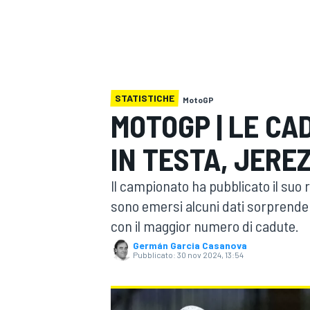
MOTOGP
WEC
STATISTICHE
MotoGP
MOTOGP | LE CA
IN TESTA, JERE
WRC
Il campionato ha pubblicato il suo 
sono emersi alcuni dati sorprendent
con il maggior numero di cadute.
Germán Garcia Casanova
Pubblicato:
30 nov 2024, 13:54