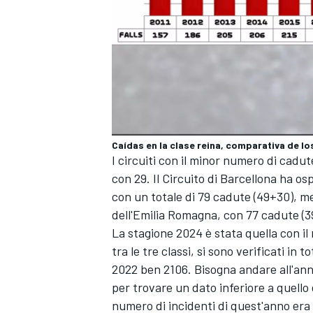
Caídas en la clase reina, comparativa de lo
I circuiti con il minor numero di cadut
con 29. Il Circuito di Barcellona ha o
con un totale di 79 cadute (49+30), me
dell'Emilia Romagna, con 77 cadute (3
La stagione 2024 è stata quella con i
tra le tre classi, si sono verificati in
2022 ben 2106. Bisogna andare all'ann
RALLY
per trovare un dato inferiore a quello 
numero di incidenti di quest'anno era 