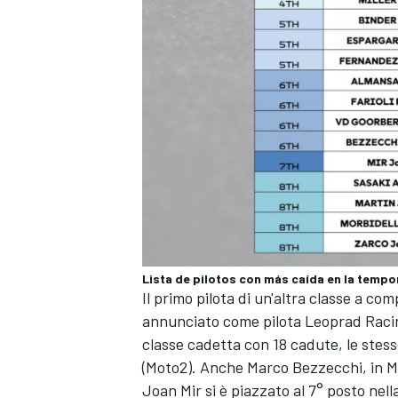
Lista de pilotos con más caída en la temp
Il primo pilota di un'altra classe a c
annunciato come pilota Leoprad Racing
ENDURANCE/GT
classe cadetta con 18 cadute, le stess
(Moto2). Anche Marco Bezzecchi, in M
Joan Mir si è piazzato al 7° posto nella