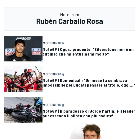
More from
Rubén Carballo Rosa
MOTOGP
10 h
MotoGP | Ogura prudente: "Silverstone non è un
circuito che mi entusiasmi molto"
MOTOGP
13 g
MotoGP | Domenicali: "Un mese fa sembrava
impossibile per Ducati pensare al titolo, oggi..."
MOTOGP
16 g
MotoGP | Il paradosso di Jorge Martin: è il leader
pur essendo il pilota con più cadute!