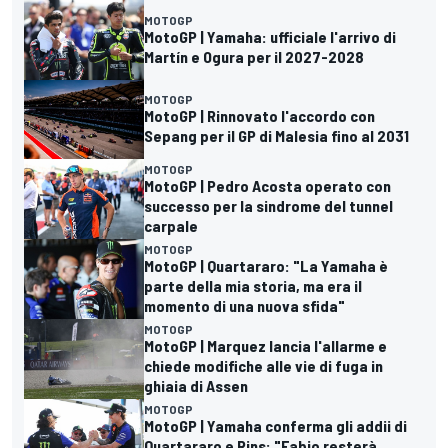
MOTOGP
MotoGP | Yamaha: ufficiale l'arrivo di
Martín e Ogura per il 2027-2028
MOTOGP
MotoGP | Rinnovato l'accordo con
Sepang per il GP di Malesia fino al 2031
MOTOGP
MotoGP | Pedro Acosta operato con
successo per la sindrome del tunnel
carpale
MOTOGP
MotoGP | Quartararo: "La Yamaha è
parte della mia storia, ma era il
momento di una nuova sfida"
MOTOGP
MotoGP | Marquez lancia l'allarme e
chiede modifiche alle vie di fuga in
ghiaia di Assen
MOTOGP
MotoGP | Yamaha conferma gli addii di
Quartararo e Rins: "Fabio resterà