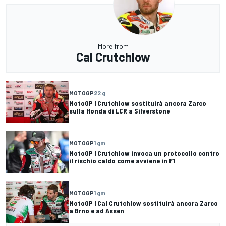
More from
Cal Crutchlow
MOTOGP
22 g
MotoGP | Crutchlow sostituirà ancora Zarco
sulla Honda di LCR a Silverstone
MOTOGP
1 gm
MotoGP | Crutchlow invoca un protocollo contro
il rischio caldo come avviene in F1
MOTOGP
1 gm
MotoGP | Cal Crutchlow sostituirà ancora Zarco
a Brno e ad Assen