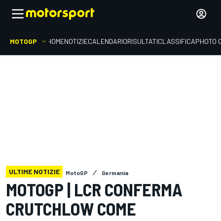
MOTOGP
HOME
NOTIZIE
CALENDARIO
RISULTATI
CLASSIFICA
PHOTO 
ULTIME NOTIZIE
MotoGP
Germania
MOTOGP | LCR CONFERMA
CRUTCHLOW COME