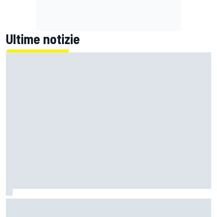
Ultime notizie
Un metro di altezza e 1.600 CV: ecco la Bugatti Destrier