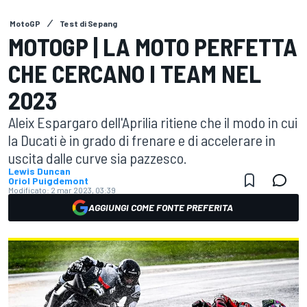
MotoGP
Test di Sepang
MOTOGP | LA MOTO PERFETTA
CHE CERCANO I TEAM NEL
2023
Aleix Espargaro dell'Aprilia ritiene che il modo in cui
la Ducati è in grado di frenare e di accelerare in
uscita dalle curve sia pazzesco.
Lewis Duncan
Oriol Puigdemont
Modificato:
2 mar 2023, 03:39
AGGIUNGI COME FONTE PREFERITA