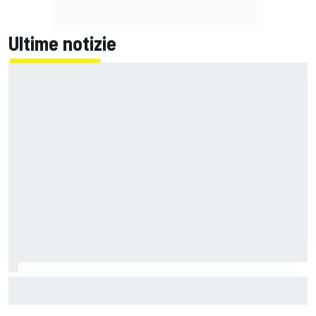
Ultime notizie
Un metro di altezza e 1.600 CV: ecco la Bugatti Destrier