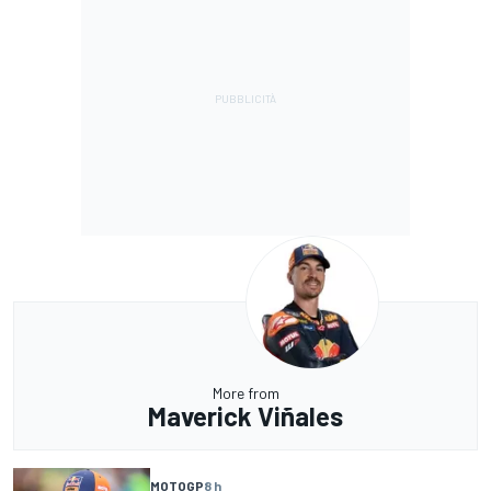
More from
Maverick Viñales
MOTOGP
8 h