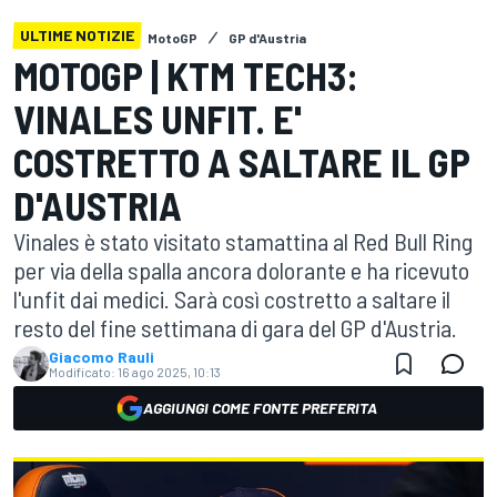
ULTIME NOTIZIE
MotoGP
GP d'Austria
MOTOGP | KTM TECH3:
VINALES UNFIT. E'
COSTRETTO A SALTARE IL GP
D'AUSTRIA
Vinales è stato visitato stamattina al Red Bull Ring
per via della spalla ancora dolorante e ha ricevuto
l'unfit dai medici. Sarà così costretto a saltare il
resto del fine settimana di gara del GP d'Austria.
Giacomo Rauli
Modificato:
16 ago 2025, 10:13
AGGIUNGI COME FONTE PREFERITA