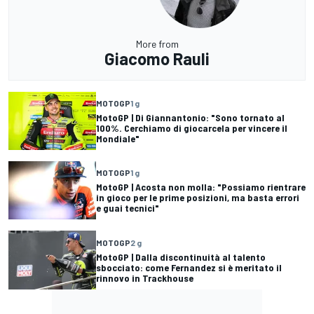
More from
Giacomo Rauli
MOTOGP
1 g
MotoGP | Di Giannantonio: "Sono tornato al
100%. Cerchiamo di giocarcela per vincere il
Mondiale"
MOTOGP
1 g
MotoGP | Acosta non molla: "Possiamo rientrare
in gioco per le prime posizioni, ma basta errori
e guai tecnici"
MOTOGP
2 g
MotoGP | Dalla discontinuità al talento
sbocciato: come Fernandez si è meritato il
rinnovo in Trackhouse