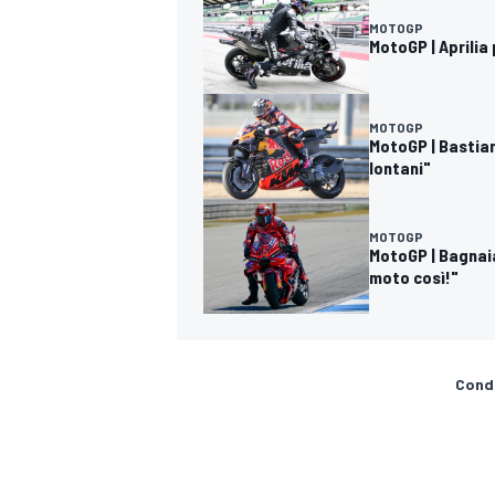
MOTOGP
MotoGP | Aprili
MOTOGP
MotoGP | Bastian
lontani"
MOTOGP
MotoGP | Bagnai
moto così!"
Condi