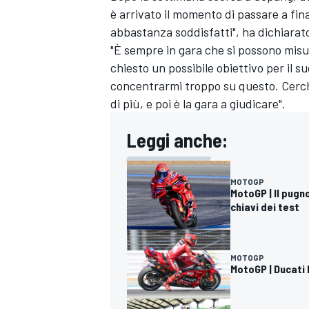
è arrivato il momento di passare a fin
abbastanza soddisfatti", ha dichiarato 
"È sempre in gara che si possono misur
chiesto un possibile obiettivo per il s
concentrarmi troppo su questo. Cerchi
di più, e poi è la gara a giudicare".
Leggi anche:
MOTOGP
MotoGP | Il pugno
chiavi dei test
MOTOGP
MotoGP | Ducati h
RALLY