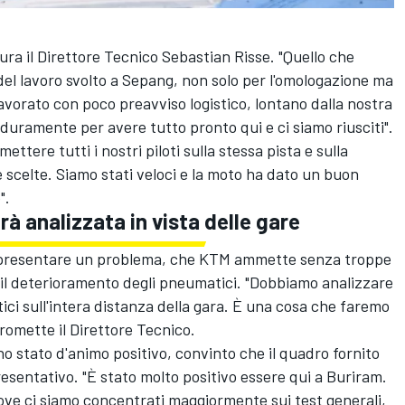
cura il Direttore Tecnico Sebastian Risse. "Quello che
del lavoro svolto a Sepang, non solo per l'omologazione ma
avorato con poco preavviso logistico, lontano dalla nostra
uramente per avere tutto pronto qui e ci siamo riusciti".
mettere tutti i nostri piloti sulla stessa pista e sulla
e scelte. Siamo stati veloci e la moto ha dato un buon
".
rà analizzata in vista delle gare
ppresentare un problema, che KTM ammette senza troppe
on il deterioramento degli pneumatici. "Dobbiamo analizzare
ici sull'intera distanza della gara. È una cosa che faremo
romette il Direttore Tecnico.
no stato d'animo positivo, convinto che il quadro fornito
esentativo. "È stato molto positivo essere qui a Buriram.
ve ci siamo concentrati maggiormente sui test generali,