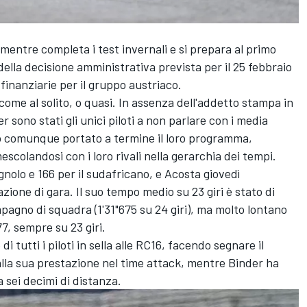
mentre completa i test invernali e si prepara al primo
della decisione amministrativa prevista per il 25 febbraio
inanziarie per il gruppo austriaco.
ome al solito, o quasi. In assenza dell'addetto stampa in
er
sono stati gli unici piloti a non parlare con i media
no comunque portato a termine il loro programma,
escolandosi con i loro rivali nella gerarchia dei tempi.
agnolo e 166 per il sudafricano, e Acosta giovedì
zione di gara. Il suo tempo medio su 23 giri è stato di
mpagno di squadra (1'31"675 su 24 giri), ma molto lontano
77, sempre su 23 giri.
 tutti i piloti in sella alle RC16, facendo segnare il
lla sua prestazione nel time attack, mentre Binder ha
a sei decimi di distanza.