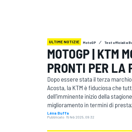
MOTOGP
WEC
ULTIME NOTIZIE
MotoGP
Test ufficiali a 
MOTOGP | KTM M
PRONTI PER LA 
WRC
Dopo essere stata il terza marchio 
Acosta, la KTM è fiduciosa che tut
dell'imminente inizio della stagion
miglioramento in termini di prestaz
Léna Buffa
Pubblicato:
15 feb 2025, 09:32