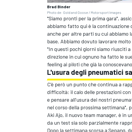
Brad Binder
Photo de: Gold and Goose / Motorsport Images
"Siamo pronti per la prima gara", assi
abbiamo fatto qui è la continuazione 
anche per altre parti su cui abbiamo l
base. Abbiamo dovuto lavorare molto d
"In questi pochi giorni siamo riusciti a 
direzione in cui ognuno ha fatto le su
feeling ai piloti che già la conoscevano
L'usura degli pneumatici sa
C'è però un punto che continua a ra
difficoltà: il calo delle prestazioni c
e pensare all'usura dei nostri pneumat
nel corso della prossima settimana", p
MONOMARCA
Aki Ajo, il nuovo team manager, è in u
da un test sia solo parzialmente rappr
Dopo la settimana scorsa a Sepang, do