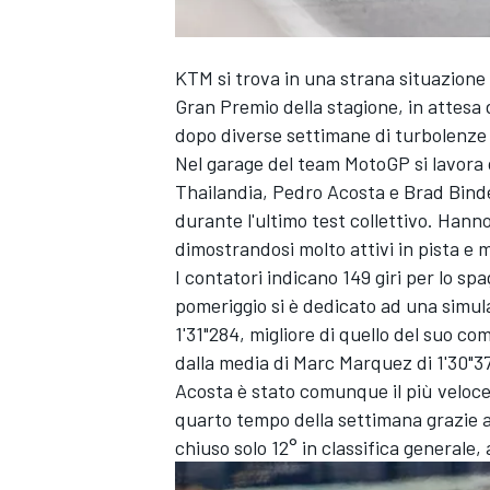
KTM si trova in una strana situazione 
Gran Premio della stagione, in attesa 
dopo diverse settimane di turbolenze f
Nel garage del team MotoGP si lavora c
Thailandia,
Pedro Acosta
e
Brad Bind
durante l'ultimo test collettivo. Han
dimostrandosi molto attivi in pista e m
I contatori indicano 149 giri per lo sp
pomeriggio si è dedicato ad una simula
1'31"284, migliore di quello del suo co
dalla media di
Marc Marquez
di 1'30"3
Acosta è stato comunque il più veloce di
quarto tempo della settimana grazie a
chiuso solo 12° in classifica generale, 