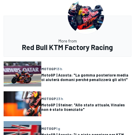
More from
Red Bull KTM Factory Racing
MOTOGP
13 h
MotoGP | Acosta: "La gomma posteriore media
ci aiuterà domani perché penalizzerà gli altri"
MOTOGP
23 h
MotoGP | Steiner: "Allo stato attuale, Vinales
non è stato licenziato"
MOTOGP
1 g
MotoGP | Acosta: "La pista peggiore per KTM,