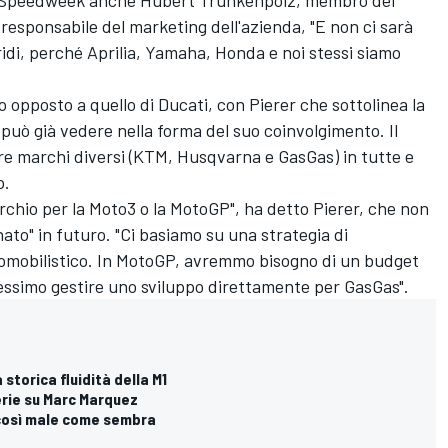
responsabile del marketing dell'azienda, "E non ci sarà
ridi, perché Aprilia, Yamaha, Honda e noi stessi siamo
 opposto a quello di Ducati, con Pierer che sottolinea la
 può già vedere nella forma del suo coinvolgimento. Il
re marchi diversi (KTM, Husqvarna e GasGas) in tutte e
o.
rchio per la Moto3 o la MotoGP", ha detto Pierer, che non
to" in futuro. "Ci basiamo su una strategia di
tomobilistico. In MotoGP, avremmo bisogno di un budget
olessimo gestire uno sviluppo direttamente per GasGas".
storica fluidità della M1
serie su Marc Marquez
 così male come sembra