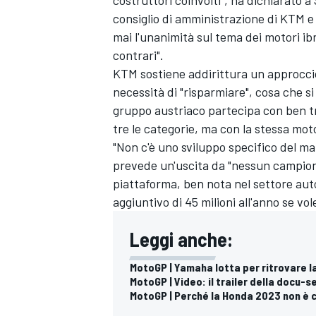
consiglio di amministrazione di KTM e 
mai l'unanimità sul tema dei motori ib
contrari".
KTM sostiene addirittura un approccio
necessità di "risparmiare", cosa che si
gruppo austriaco partecipa con ben t
tre le categorie, ma con la stessa mot
"Non c'è uno sviluppo specifico del ma
prevede un'uscita da "nessun campiona
piattaforma, ben nota nel settore au
aggiuntivo di 45 milioni all'anno se v
Leggi anche:
MotoGP | Yamaha lotta per ritrovare la 
MONOMARCA
MotoGP | Video: il trailer della docu-
MotoGP | Perché la Honda 2023 non è