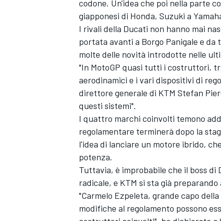
codone. Un'idea che poi nella parte co
giapponesi di Honda, Suzuki a Yamah
I rivali della Ducati non hanno mai na
portata avanti a Borgo Panigale e da t
molte delle novità introdotte nelle ult
"In MotoGP quasi tutti i costruttori, t
aerodinamici e i vari dispositivi di re
direttore generale di KTM Stefan Pier
questi sistemi".
I quattro marchi coinvolti temono addi
regolamentare terminerà dopo la stagio
l'idea di lanciare un motore ibrido, c
potenza.
Tuttavia, è improbabile che il boss di
ENDURANCE/GT
radicale, e KTM si sta già preparando 
"Carmelo Ezpeleta, grande capo della D
modifiche al regolamento possono ess
costruttori coinvolti", ha dichiarat