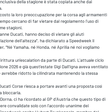
nclusiva della stagione è stata copiata anche dai
a.
scosto la loro preoccupazione per la corsa agli armamenti
empo cercano di far vietare dal regolamento l'uso di
ime stagioni.
ranne Ducati, hanno deciso di vietare gli aiuti
golazione dell'altezza", ha dichiarato a Speedweek il
er, "Né Yamaha, né Honda, né Aprilia né noi vogliamo
rittura un'escalation da parte di Ducati. L'attuale ciclo
ne 2026 e già quest'estate Gigi Dall'Igna aveva ventilato
he avrebbe ridotto la cilindrata mantenendo la stessa
 Ducati Corse riesca a portare avanti una proposta così
a bloccarla.
orna, ci ha ricordato al GP d'Austria che questo tipo di
ere convalidate solo con l'accordo unanime dei
o a Speedweek anche Hubert Trunkenpolz, membro del