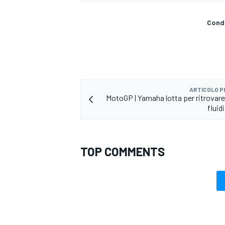
Condi
ARTICOLO 
MotoGP | Yamaha lotta per ritrovare 
fluid
TOP COMMENTS
RALLY