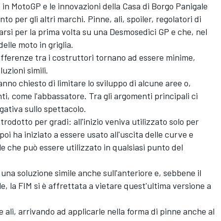
o in MotoGP e le innovazioni della Casa di Borgo Panigale
o per gli altri marchi. Pinne, ali, spoiler, regolatori di
arsi per la prima volta su una Desmosedici GP e che, nel
delle moto in griglia.
ifferenze tra i costruttori tornano ad essere minime,
uzioni simili.
nno chiesto di limitare lo sviluppo di alcune aree o,
ti, come l'abbassatore. Tra gli argomenti principali ci
egativa sullo spettacolo.
trodotto per gradi: all'inizio veniva utilizzato solo per
poi ha iniziato a essere usato all'uscita delle curve e
le che può essere utilizzato in qualsiasi punto del
a una soluzione simile anche sull'anteriore e, sebbene il
, la FIM si è affrettata a vietare quest'ultima versione a
 ali, arrivando ad applicarle nella forma di pinne anche al