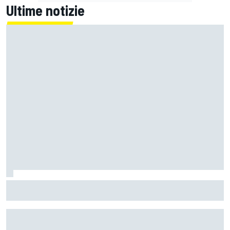
Ultime notizie
MotoGP | L'Aprilia monopolizza la prima fila di Silverstone
con la pole da record di Martin