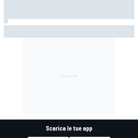
F1 | Il management di Perez parla con la Williams sperando
nei dubbi di Sainz sul suo futuro
Scarica le tue app