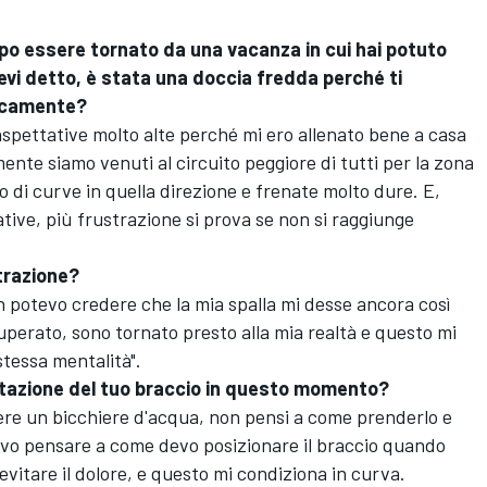
opo essere tornato da una vacanza in cui hai potuto
evi detto, è stata una doccia fredda perché ti
sicamente?
aspettative molto alte perché mi ero allenato bene a casa
nte siamo venuti al circuito peggiore di tutti per la zona
 di curve in quella direzione e frenate molto dure. E,
tive, più frustrazione si prova se non si raggiunge
trazione?
n potevo credere che la mia spalla mi desse ancora così
superato, sono tornato presto alla mia realtà e questo mi
stessa mentalità".
mitazione del tuo braccio in questo momento?
dere un bicchiere d'acqua, non pensi a come prenderlo e
evo pensare a come devo posizionare il braccio quando
vitare il dolore, e questo mi condiziona in curva.