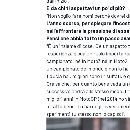
dall'inizio".
E da chi ti aspettavi un po' di più?
"Non voglio fare nomi perché dovrei da
L'anno scorso, per spiegare l'incost
nell'affrontare la pressione di esse
Pensi che abbia fatto un passo ava
"È un insieme di cose. C'è un aspetto 
l'esperienza gioca un ruolo importante
campionato, né in Moto3 né in Moto2. O
un campionato del mondo e non lo ha f
fiducia hai, migliori sono i risultati, 
Ora sa che, per quanto bene vada un a
successivo andrà allo stesso modo. L'
migliori anni in MotoGP (nel 2014 ho vi
ENDURANCE/GT
affatto bene. Tu hai degli avvertiment
sperimenti tu stesso non lo capisci".