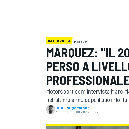
MOTOGP
WEC
INTERVISTA
MotoGP
MARQUEZ: "IL 2
PERSO A LIVEL
WRC
PROFESSIONALE
Motorsport.com intervista Marc M
nell'ultimo anno dopo il suo infortu
Oriol Puigdemont
Modificato:
11 ott 2021, 09:07