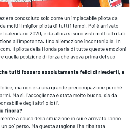
ez era conosciuto solo come un implacabile pilota da
 molti il miglior pilota di tutti i tempi. Poi è arrivato
l calendario 2020, e da allora si sono visti molti altri lati
ione all'impotenza, fino all'emozione incontenibile. In
om, il pilota della Honda parla di tutte queste emozioni
re quella posizione di forza che aveva prima del suo
he tutti fossero assolutamente felici di rivederti, e
a felice, ma non era una grande preoccupazione perché
mi. Ma sì, l'accoglienza è stata molto buona, sia da
sabili e degli altri piloti".
più finora?
mente a causa della situazione in cui è arrivato l'anno
un po' perso. Ma questa stagione l'ha ribaltata