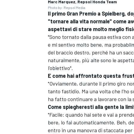
Marc Marquez, Repsol Honda Team
Photo by: Repsol Media
Il primo Gran Premio a Spielberg, d
"tornare alla vita normale" come av
aspettavi di stare molto meglio fi
"Sono tornato dalla pausa estiva con 
e mi sentivo molto bene, ma probabilme
del braccio destro, perché ha un sacco
naturalmente, più alte sono le aspetta
l'obiettivo".
E come hai affrontato questa frus
"Ovviamente, durante il primo giro no
tanto fastidio. Ma una volta che l'ho 
ha fatto continuare a lavorare con la 
Come spiegheresti alla gente la li
"Facile: quando hai sete e vai a pren
RALLY
bere, lo fai automaticamente. Beh, d
entro in una manovra di staccata per e