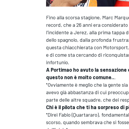
Fino alla scorsa stagione, Marc Marqu
record, che a 26 anni era considerato da
l'incidente a Jerez, alla prima tappa de
dello spagnolo, dalla profonda frustraz
questa chiacchierata con Motorsport.c
e di come sta cercando di riconquista
infortunio.
A Portimao ho avuto la sensazione c
questo non è molto comune..
.
"Ovviamente è meglio che la gente si
avevo già abbastanza di cui preoccupar
parte delle altre squadre, che dei respon
Chi è il pilota che ti ha sorpreso di 
"Direi Fabio (Quartararo), fondamental
scorso, quando sembrava che si fosse 