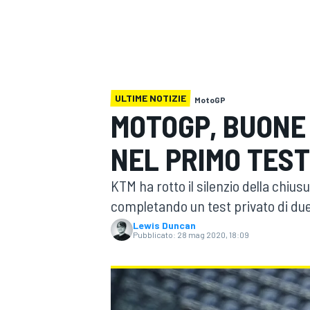
MOTOGP
WEC
ULTIME NOTIZIE
MotoGP
MOTOGP, BUONE 
NEL PRIMO TEST
WRC
KTM ha rotto il silenzio della chiu
completando un test privato di due 
Lewis Duncan
Pubblicato:
28 mag 2020, 18:09