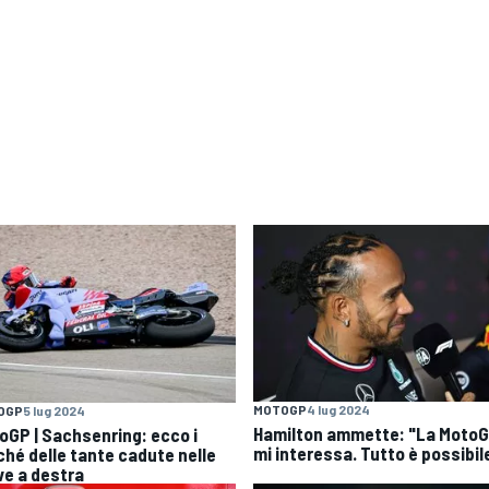
MOTOGP
4 lug 2024
OGP
5 lug 2024
Hamilton ammette: "La Moto
oGP | Sachsenring: ecco i
mi interessa. Tutto è possibil
ché delle tante cadute nelle
ve a destra