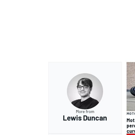
More from
MOT
Lewis Duncan
RALLY
Mot
per
cur