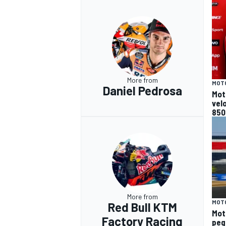
More from
MOT
Daniel Pedrosa
Moto
velo
850
More from
MOT
Red Bull KTM
Mot
Factory Racing
peg