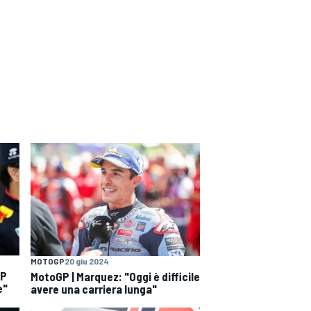
MOTOGP
20 giu 2024
GP
MotoGP | Marquez: "Oggi è difficile
e"
avere una carriera lunga"