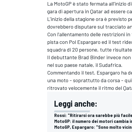
La MotoGP è stato fermata all'inizio d
gara di apertura in Qatar ad essere can
L'inizio della stagione ora è previsto p
dovrebbero disputare sul tracciato an
Con l'allentamento delle restrizioni in
pista con Pol Espargaro ed il test ri
squadra di 20 persone, tutte risultate
Il debuttante Brad Binder invece non h
nel suo paese natale, il Sudafrica.
Commentando il test, Espargaro ha det
una moto - soprattutto da corsa - quind
ritrovato velocemente il ritmo del Qat
Leggi anche:
Rossi: "Ritirarsi ora sarebbe più faci
MotoGP: il numero dei motori cambia i
MotoGP, Espargaro: "Sono molto vicino