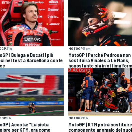
OGP
21 g
MOTOGP
3 gm
GP | Bulega e Ducati i più
MotoGP | Perché Pedrosa non
ci nel test a Barcellona con le
sostituirà Vinales a Le Mans,
cc
nonostante sia in ottima for
OGP
5 h
MOTOGP
11 h
oGP | Acosta: "La pista
MotoGP | KTM potrà sostituire 
giore per KTM, era come
componente anomalo dei suoi