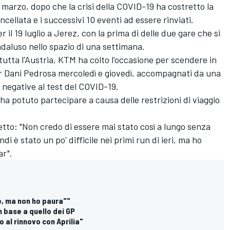
i marzo, dopo che la crisi della COVID-19 ha costretto la
cellata e i successivi 10 eventi ad essere rinviati.
er il 19 luglio a Jerez, con la prima di delle due gare che si
daluso nello spazio di una settimana.
 tutta l'Austria, KTM ha colto l'occasione per scendere in
der Dani Pedrosa mercoledì e giovedì, accompagnati da una
 negative al test del COVID-19.
a potuto partecipare a causa delle restrizioni di viaggio
to: "Non credo di essere mai stato così a lungo senza
i è stato un po' difficile nei primi run di ieri, ma ho
ar".
le, ma non ho paura""
n base a quello dei GP
 al rinnovo con Aprilia"