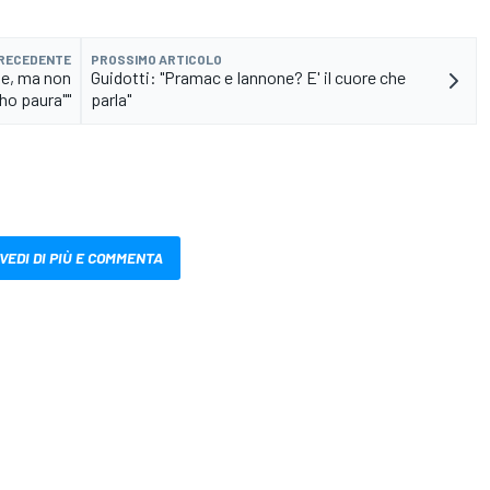
PRECEDENTE
PROSSIMO ARTICOLO
ile, ma non
Guidotti: "Pramac e Iannone? E' il cuore che
ho paura""
parla"
VEDI DI PIÙ E COMMENTA