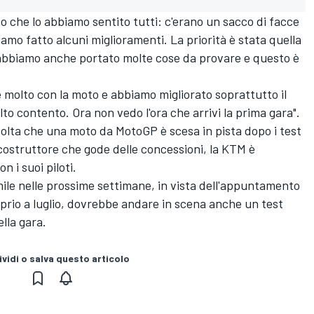
do che lo abbiamo sentito tutti: c'erano un sacco di facce
mo fatto alcuni miglioramenti. La priorità è stata quella
ma abbiamo anche portato molte cose da provare e questo è
e molto con la moto e abbiamo migliorato soprattutto il
to contento. Ora non vedo l'ora che arrivi la prima gara".
volta che una moto da MotoGP è scesa in pista dopo i test
 costruttore che gode delle concessioni, la KTM è
n i suoi piloti.
mile nelle prossime settimane, in vista dell'appuntamento
roprio a luglio, dovrebbe andare in scena anche un test
ella gara.
vidi o salva questo articolo