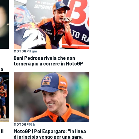
MOTOGP
3 gm
Dani Pedrosa rivela che non
tornerà più a correre in MotoGP
ma
MOTOGP
16 h
il
MotoGP | Pol Espargaro: "In linea
di principio vengo per una gara,