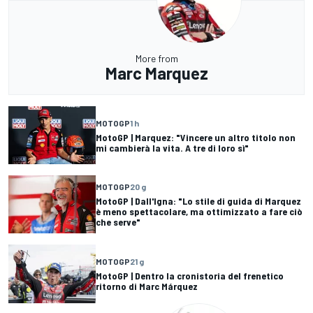
More from
Marc Marquez
MOTOGP
1 h
MotoGP | Marquez: "Vincere un altro titolo non
mi cambierà la vita. A tre di loro sì"
MOTOGP
20 g
MotoGP | Dall'Igna: "Lo stile di guida di Marquez
è meno spettacolare, ma ottimizzato a fare ciò
che serve"
MOTOGP
21 g
MotoGP | Dentro la cronistoria del frenetico
ritorno di Marc Márquez