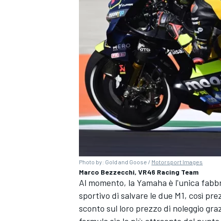
Photo by: Gold and Goose /
Motorsport Images
Marco Bezzecchi, VR46 Racing Team
Al momento, la Yamaha è l'unica fabbri
MONOMARCA
sportivo di salvare le due M1, così prez
sconto sul loro prezzo di noleggio graz
formula sia la più attraente dal punto 