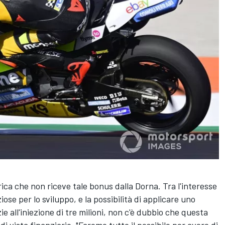
ca che non riceve tale bonus dalla Dorna. Tra l'interesse
iose per lo sviluppo, e la possibilità di applicare uno
ie all'iniezione di tre milioni, non c'è dubbio che questa
di vista finanziario. "Faremo tutto il possibile per avere di