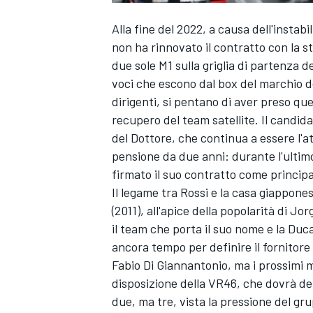
Alla fine del 2022, a causa dell'inst
non ha rinnovato il contratto con la s
due sole M1 sulla griglia di partenza d
voci che escono dal box del marchio del
dirigenti, si pentano di aver preso qu
recupero del team satellite. Il candida
del Dottore, che continua a essere l'
pensione da due anni: durante l'ultimo
firmato il suo contratto come principa
Il legame tra Rossi e la casa giappone
(2011), all'apice della popolarità di Jo
il team che porta il suo nome e la Duca
ancora tempo per definire il fornitor
Fabio Di Giannantonio, ma i prossimi m
disposizione della VR46, che dovrà defi
due, ma tre, vista la pressione del gr