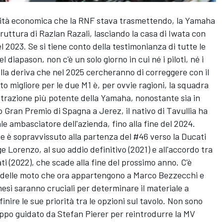
abilità economica che la RNF stava trasmettendo, la Yamaha
truttura di Razlan Razali, lasciando la casa di Iwata con
el 2023. Se si tiene conto della testimonianza di tutte le
 diapason, non c'è un solo giorno in cui né i piloti, né i
ella deriva che nel 2025 cercheranno di correggere con il
to migliore per le due M1 è, per ovvie ragioni, la squadra
attrazione più potente della Yamaha, nonostante sia in
 Gran Premio di Spagna a Jerez, il nativo di Tavullia ha
le ambasciatore dell'azienda, fino alla fine del 2024.
se è sopravvissuto alla partenza del #46 verso la Ducati
rge Lorenzo, al suo addio definitivo (2021) e all'accordo tra
ti (2022), che scade alla fine del prossimo anno. C'è
e delle moto che ora appartengono a Marco Bezzecchi e
esi saranno cruciali per determinare il materiale a
nire le sue priorità tra le opzioni sul tavolo. Non sono
uppo guidato da Stefan Pierer per reintrodurre la MV