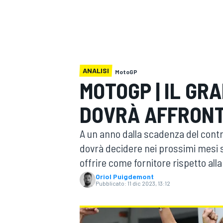
MOTOGP
WEC
ANALISI
MotoGP
MOTOGP | IL GR
DOVRÀ AFFRONT
WRC
A un anno dalla scadenza del contra
dovrà decidere nei prossimi mesi 
offrire come fornitore rispetto all
Oriol Puigdemont
Pubblicato:
11 dic 2023, 13:12