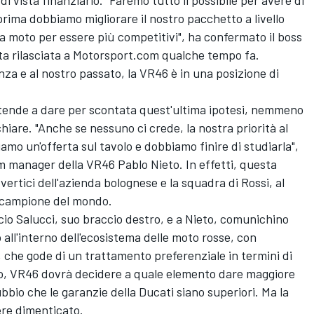
rima dobbiamo migliorare il nostro pacchetto a livello
a moto per essere più competitivi", ha confermato il boss
sta rilasciata a Motorsport.com qualche tempo fa.
nza e al nostro passato, la VR46 è in una posizione di
tende a dare per scontata quest'ultima ipotesi, nemmeno
hiare. "Anche se nessuno ci crede, la nostra priorità al
mo un'offerta sul tavolo e dobbiamo finire di studiarla",
m manager della VR46 Pablo Nieto. In effetti, questa
vertici dell'azienda bolognese e la squadra di Rossi, al
e campione del mondo.
ccio Salucci, suo braccio destro, e a Nieto, comunichino
o all'interno dell'ecosistema delle moto rosse, con
c, che gode di un trattamento preferenziale in termini di
o, VR46 dovrà decidere a quale elemento dare maggiore
dubbio che le garanzie della Ducati siano superiori. Ma la
re dimenticato.