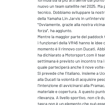
nuovo un team satellite nel 2025. Ma p
tecnico. Dobbiamo sviluppare la nostr
della Yamaha Lin Jarvis in un'intervi
"Ovviamente, grazie alla nostra vicina
forza", ha aggiunto.
Mentre la maggior parte del paddock 
i funzionari della VR46 hanno le idee c
momento è il rinnovo con Ducati. Abbia
ha dichiarato a Motorsport.com il tea
settimana è previsto un incontro tra i 
quale parteciperà anche il nove volt
Si prevede che l'italiano, insieme a U
alla Ducati la volontà di acquisire pes
l'intenzione di avvicinarsi alla Prama
materiale e copertura. A questo punt
RALLY
rilevanza. A livello sportivo, non c'è 
tasca non è un elemento che può esse