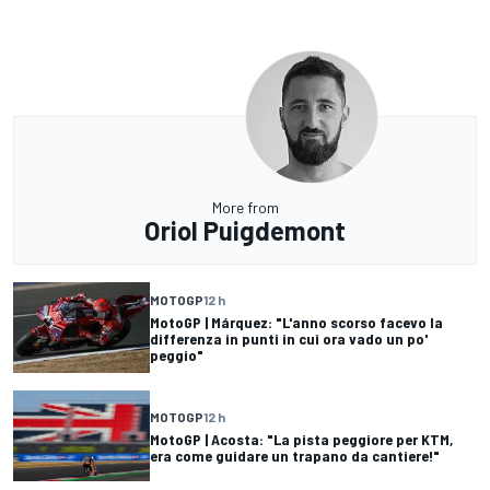
More from
Oriol Puigdemont
MOTOGP
12 h
MotoGP | Márquez: "L'anno scorso facevo la
differenza in punti in cui ora vado un po'
peggio"
MOTOGP
12 h
MotoGP | Acosta: "La pista peggiore per KTM,
era come guidare un trapano da cantiere!"