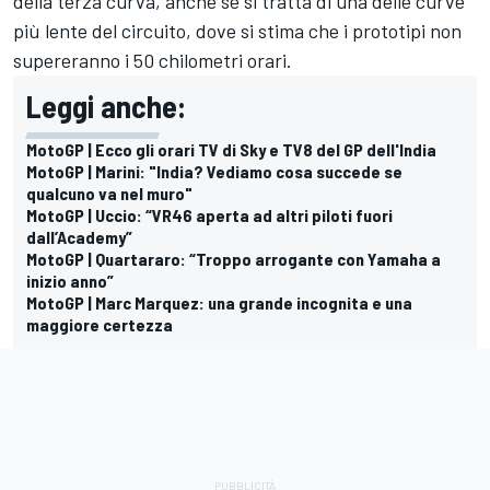
della terza curva, anche se si tratta di una delle curve
più lente del circuito, dove si stima che i prototipi non
supereranno i 50 chilometri orari.
Leggi anche:
MotoGP | Ecco gli orari TV di Sky e TV8 del GP dell'India
MotoGP | Marini: "India? Vediamo cosa succede se
qualcuno va nel muro"
MotoGP | Uccio: “VR46 aperta ad altri piloti fuori
dall’Academy”
MotoGP | Quartararo: “Troppo arrogante con Yamaha a
inizio anno”
MotoGP | Marc Marquez: una grande incognita e una
maggiore certezza