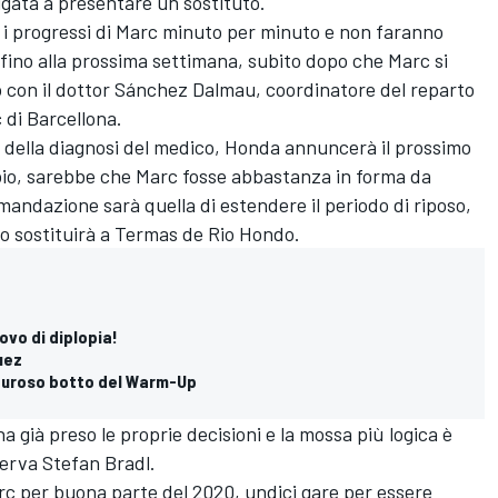
igata a presentare un sostituto.
 i progressi di Marc minuto per minuto e non faranno
ino alla prossima settimana, subito dopo che Marc si
 con il dottor Sánchez Dalmau, coordinatore del reparto
c di Barcellona.
e della diagnosi del medico, Honda annuncerà il prossimo
bio, sarebbe che Marc fosse abbastanza in forma da
mandazione sarà quella di estendere il periodo di riposo,
lo sostituirà a Termas de Rio Hondo.
ovo di diplopia!
uez
pauroso botto del Warm-Up
già preso le proprie decisioni e la mossa più logica è
iserva
Stefan Bradl
.
arc per buona parte del 2020, undici gare per essere