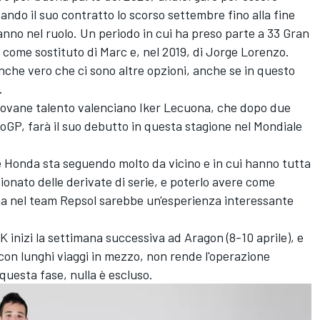
vando il suo contratto lo scorso settembre fino alla fine
 anno nel ruolo. Un periodo in cui ha preso parte a 33 Gran
 come sostituto di Marc e, nel 2019, di
Jorge Lorenzo
.
nche vero che ci sono altre opzioni, anche se in questo
.
giovane talento valenciano
Iker Lecuona
, che dopo due
oGP, farà il suo debutto in questa stagione nel Mondiale
he Honda sta seguendo molto da vicino e in cui hanno tutta
pionato delle derivate di serie, e poterlo avere come
na nel team Repsol sarebbe un'esperienza interessante
K inizi la settimana successiva ad Aragon (8-10 aprile), e
con lunghi viaggi in mezzo, non rende l'operazione
questa fase, nulla è escluso.