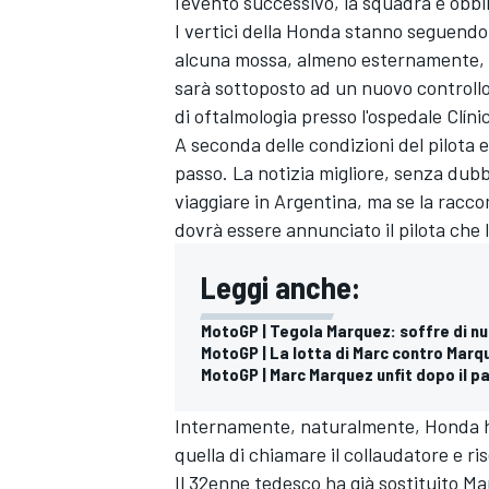
l'evento successivo, la squadra è obbl
I vertici della Honda stanno seguendo
alcuna mossa, almeno esternamente, f
sarà sottoposto ad un nuovo controllo
di oftalmologia presso l'ospedale Clíni
A seconda delle condizioni del pilota 
passo. La notizia migliore, senza dub
viaggiare in Argentina, ma se la racco
dovrà essere annunciato il pilota che 
Leggi anche:
MotoGP | Tegola Marquez: soffre di nu
MotoGP | La lotta di Marc contro Marq
MotoGP | Marc Marquez unfit dopo il 
ENDURANCE/GT
Internamente, naturalmente, Honda ha 
quella di chiamare il collaudatore e r
Il 32enne tedesco ha già sostituito M