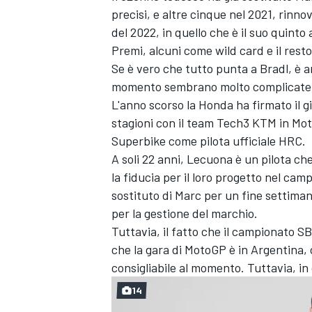
precisi, e altre cinque nel 2021, rinno
del 2022, in quello che è il suo quinto
Premi, alcuni come wild card e il resto
Se è vero che tutto punta a Bradl, è a
momento sembrano molto complicate
L'anno scorso la Honda ha firmato il 
stagioni con il team Tech3 KTM in Mot
Superbike come pilota ufficiale HRC.
A soli 22 anni, Lecuona è un pilota c
la fiducia per il loro progetto nel cam
sostituto di Marc per un fine settima
per la gestione del marchio.
Tuttavia, il fatto che il campionato SB
che la gara di MotoGP è in Argentina, 
consigliabile al momento. Tuttavia, in 
MONOMARCA
14