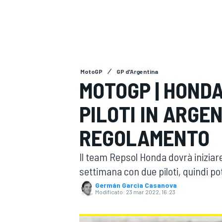
MOTOGP
WEC
MotoGP
GP d'Argentina
MOTOGP | HOND
PILOTI IN ARGE
WRC
REGOLAMENTO
Il team Repsol Honda dovrà iniziar
settimana con due piloti, quindi p
Germán Garcia Casanova
Modificato:
23 mar 2022, 16:23