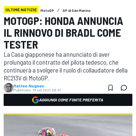
ULTIME NOTIZIE
MotoGP
GP di San Marino
MOTOGP: HONDA ANNUNCIA
IL RINNOVO DI BRADL COME
TESTER
La Casa giapponese ha annunciato di aver
prolungato il contratto del pilota tedesco, che
continuerà a svolgere il ruolo di collaudatore della
RC213V di MotoGP.
Matteo Nugnes
Pubblicato:
19 set 2021, 08:47
AGGIUNGI COME FONTE PREFERITA