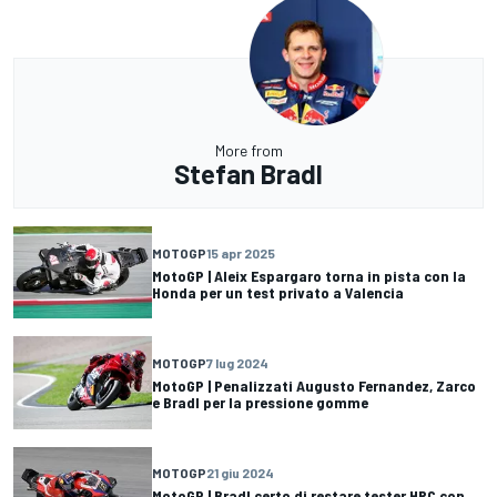
More from
Stefan Bradl
MOTOGP
15 apr 2025
MotoGP | Aleix Espargaro torna in pista con la
Honda per un test privato a Valencia
MOTOGP
7 lug 2024
MotoGP | Penalizzati Augusto Fernandez, Zarco
e Bradl per la pressione gomme
MOTOGP
21 giu 2024
MotoGP | Bradl certo di restare tester HRC con