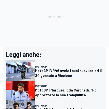
Leggi anche:
MOTOGP
MotoGP | VR46 svela i suoi nuovi colori il
24 gennaio a Riccione
MOTOGP
MotoGP | Marquez loda Carchedi: “Ho
apprezzato la sua tranquillità”
MOTOGP