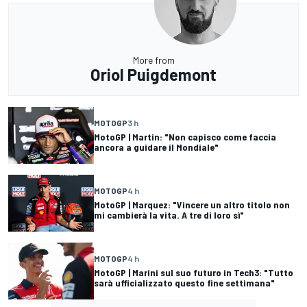
More from
Oriol Puigdemont
MOTOGP
3 h
MotoGP | Martin: "Non capisco come faccia
ancora a guidare il Mondiale"
MOTOGP
4 h
MotoGP | Marquez: "Vincere un altro titolo non
mi cambierà la vita. A tre di loro sì"
MOTOGP
4 h
MotoGP | Marini sul suo futuro in Tech3: "Tutto
sarà ufficializzato questo fine settimana"