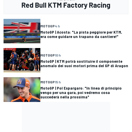
Red Bull KTM Factory Racing
MOTOGP
4 h
MotoGP | Acosta: "La pista peggiore per KTM,
era come guidare un trapano da cantiere!"
MOTOGP
10 h
MotoGP | KTM potrà sostituire il componente
anomalo dei suoi motori prima del GP di Aragon
MOTOGP
15 h
MotoGP | Pol Espargaro: "In linea di principio
vengo per una gara, poi vedremo cosa
succederà nella prossima"