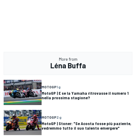
More from
Léna Buffa
MOTOGP
1 g
MotoGP | E se la Yamaha ritrovasse il numero 1
nella prossima stagione?
MOTOGP
2 g
MotoGP | Stoner: "Se Acosta fosse più paziente,
vedremmo tutto il suo talento emergere"