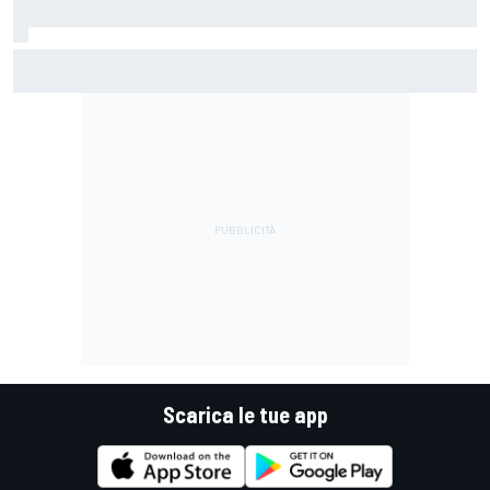
MotoGP | Acosta: "La pista peggiore per KTM, era come
guidare un trapano da cantiere!"
Scarica le tue app