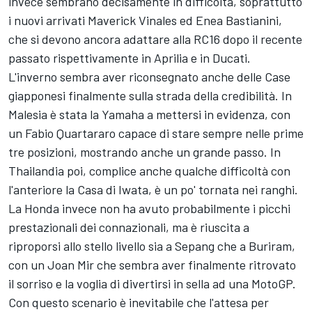
invece sembrano decisamente in difficoltà, soprattutto
i nuovi arrivati Maverick Vinales ed
Enea Bastianini
,
che si devono ancora adattare alla RC16 dopo il recente
passato rispettivamente in Aprilia e in Ducati.
L'inverno sembra aver riconsegnato anche delle Case
giapponesi finalmente sulla strada della credibilità. In
Malesia è stata la Yamaha a mettersi in evidenza, con
un
Fabio Quartararo
capace di stare sempre nelle prime
tre posizioni, mostrando anche un grande passo. In
Thailandia poi, complice anche qualche difficoltà con
l'anteriore la Casa di Iwata, è un po' tornata nei ranghi.
La Honda invece non ha avuto probabilmente i picchi
prestazionali dei connazionali, ma è riuscita a
riproporsi allo stello livello sia a Sepang che a Buriram,
con un
Joan Mir
che sembra aver finalmente ritrovato
il sorriso e la voglia di divertirsi in sella ad una MotoGP.
Con questo scenario è inevitabile che l'attesa per