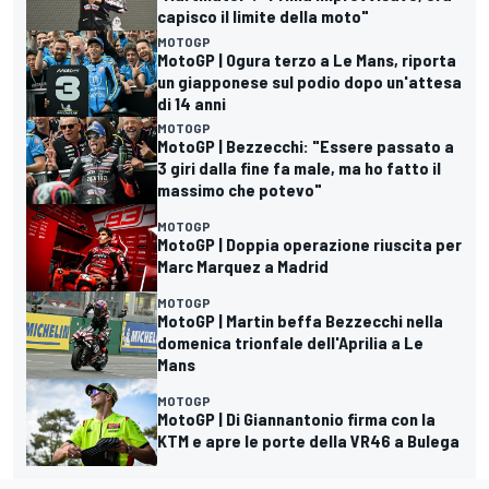
capisco il limite della moto"
MOTOGP
MotoGP | Ogura terzo a Le Mans, riporta
un giapponese sul podio dopo un'attesa
di 14 anni
MOTOGP
MotoGP | Bezzecchi: "Essere passato a
3 giri dalla fine fa male, ma ho fatto il
massimo che potevo"
MOTOGP
MotoGP | Doppia operazione riuscita per
Marc Marquez a Madrid
MOTOGP
MotoGP | Martin beffa Bezzecchi nella
domenica trionfale dell'Aprilia a Le
Mans
MOTOGP
MotoGP | Di Giannantonio firma con la
KTM e apre le porte della VR46 a Bulega