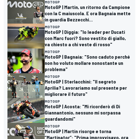
MOTOGP
MotoGP | Martin, un ritorno da Campione
con la C maiuscola. E ora Bagnaia mette
in guardia Bezzecchi...
MOTOGP
MotoGP | Diggia: "Io leader per Ducati
con Marc fuori? Sono vestito di giallo,
va chiesto a chi veste di rosso"
MOTOGP
MotoGP | Bagnaia: "Sono caduto perché
non ho voluto mollare nonostante un
problema"
MOTOGP
MotoGP | Sterlacchini: "Il segreto
Aprilia? Lavorariamo sul presente per
migliorare il futuro"
MOTOGP
MotoGP | Acosta: "Mi ricorderò di Di
Giannantonio, nessuno mi sorpassa
guardandomi"
MOTOGP
MotoGP | Martin risorge e torna
“Martinator”: "Prima improvvisavo, ora