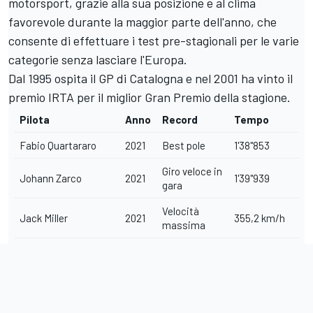
motorsport, grazie alla sua posizione e al clima
favorevole durante la maggior parte dell'anno, che
consente di effettuare i test pre-stagionali per le varie
categorie senza lasciare l'Europa.
Dal 1995 ospita il GP di Catalogna e nel 2001 ha vinto il
premio IRTA per il miglior Gran Premio della stagione.
Pilota
Anno
Record
Tempo
Fabio Quartararo
2021
Best pole
1'38"853
Giro veloce in
Johann Zarco
2021
1'39"939
gara
Velocità
Jack Miller
2021
355,2 km/h
massima