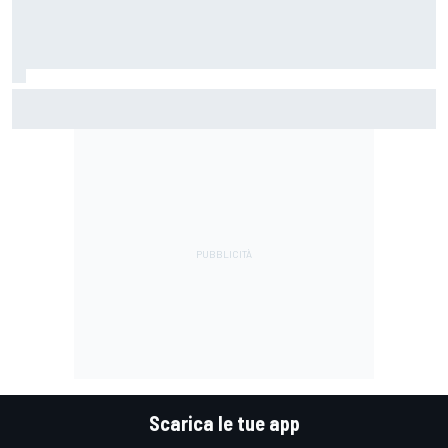
MotoGP | Di Giannantonio: "Siamo al limite con il pacchetto
che abbiamo. Non basta più per battere Aprilia"
Scarica le tue app