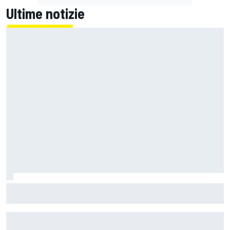
Ultime notizie
MotoGP | Martin capitalizza, Bezzecchi è eroico e Marquez
soffre, ma è ancora un Mondiale senza padrone