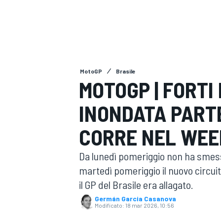
MOTOGP
WEC
MotoGP
Brasile
MOTOGP | FORTI
INONDATA PARTE
WRC
CORRE NEL WE
Da lunedì pomeriggio non ha smesso 
martedì pomeriggio il nuovo circui
il GP del Brasile era allagato.
Germán Garcia Casanova
Modificato:
18 mar 2026, 10:56