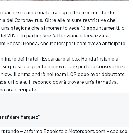
ipartire il campionato, con quattro mesi di ritardo
mia del Coronavirus. Oltre alle misure restrittive che
di una stagione che al momento vede 13 appuntamenti, ci
el 2021. In particolare l’attenzione è focalizzata
 team Repsol Honda, che Motorsport.com aveva anticipato
 minore dei fratelli Espargaró al box Honda insieme a
a sorpreso da questa manovra che porterà conseguenze
chlow. Il primo andrà nel team LCR dopo aver debuttato
a ufficiale. Il secondo dovrà trovare un’alternativa,
ono ora occupate.
er sfidare Marquez”
sorprende – afferma Ezpeleta a Motorsport.com – capisco