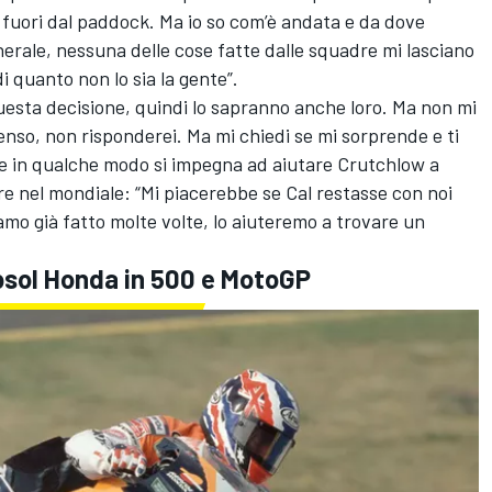
fuori dal paddock. Ma io so com’è andata e da dove
erale, nessuna delle cose fatte dalle squadre mi lasciano
 quanto non lo sia la gente”.
esta decisione, quindi lo sapranno anche loro. Ma non mi
enso, non risponderei. Ma mi chiedi se mi sorprende e ti
he in qualche modo si impegna ad aiutare Crutchlow a
e nel mondiale: “Mi piacerebbe se Cal restasse con noi
o già fatto molte volte, lo aiuteremo a trovare un
epsol Honda in 500 e MotoGP