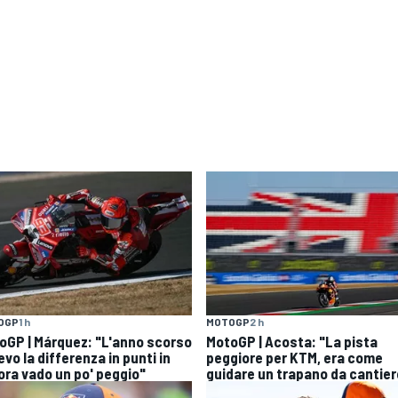
OGP
1 h
MOTOGP
2 h
oGP | Márquez: "L'anno scorso
MotoGP | Acosta: "La pista
vo la differenza in punti in
peggiore per KTM, era come
 ora vado un po' peggio"
guidare un trapano da cantier