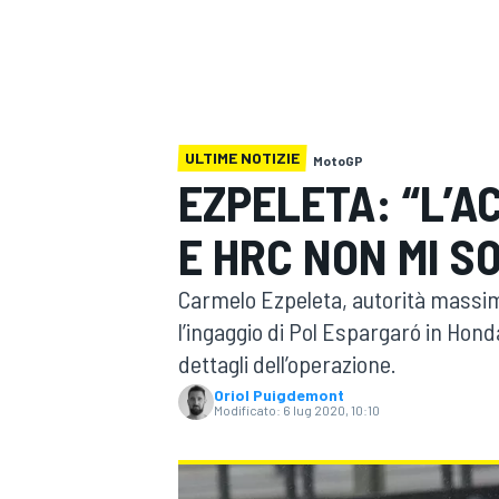
MOTOGP
WEC
ULTIME NOTIZIE
MotoGP
EZPELETA: “L’
E HRC NON MI S
WRC
Carmelo Ezpeleta, autorità massi
l’ingaggio di Pol Espargaró in Hond
dettagli dell’operazione.
Oriol Puigdemont
Modificato:
6 lug 2020, 10:10