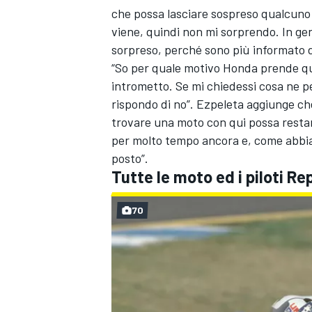
che possa lasciare sospreso qualcuno 
viene, quindi non mi sorprendo. In gen
sorpreso, perché sono più informato di
“So per quale motivo Honda prende qu
intrometto. Se mi chiedessi cosa ne p
rispondo di no”. Ezpeleta aggiunge c
trovare una moto con qui possa restar
per molto tempo ancora e, come abbiam
posto”.
Tutte le moto ed i piloti R
70
ENDURANCE/GT