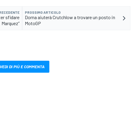
PRECEDENTE
PROSSIMO ARTICOLO
er sfidare
Dorna aiuterà Crutchlow a trovare un posto in
Marquez”
MotoGP
VEDI DI PIÙ E COMMENTA