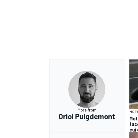
More from
MOT
Oriol Puigdemont
Mot
face
cui