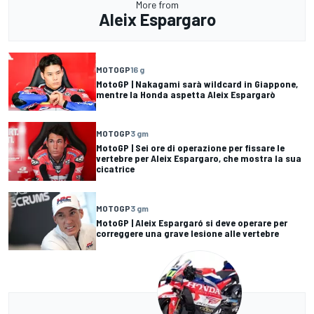
More from
Aleix Espargaro
MOTOGP
16 g
MotoGP | Nakagami sarà wildcard in Giappone,
mentre la Honda aspetta Aleix Espargarò
MOTOGP
3 gm
MotoGP | Sei ore di operazione per fissare le
vertebre per Aleix Espargaro, che mostra la sua
cicatrice
MOTOGP
3 gm
MotoGP | Aleix Espargaró si deve operare per
correggere una grave lesione alle vertebre