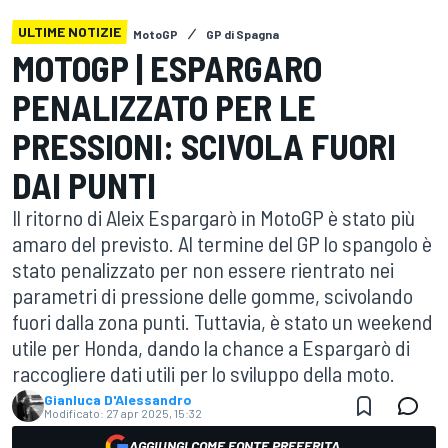
ULTIME NOTIZIE
MotoGP
GP di Spagna
MOTOGP | ESPARGARO
PENALIZZATO PER LE
PRESSIONI: SCIVOLA FUORI
DAI PUNTI
Il ritorno di Aleix Espargarò in MotoGP è stato più
amaro del previsto. Al termine del GP lo spangolo è
stato penalizzato per non essere rientrato nei
parametri di pressione delle gomme, scivolando
fuori dalla zona punti. Tuttavia, è stato un weekend
utile per Honda, dando la chance a Espargarò di
raccogliere dati utili per lo sviluppo della moto.
Gianluca D'Alessandro
Modificato:
27 apr 2025, 15:32
AGGIUNGI COME FONTE PREFERITA