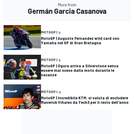
More from
Germán Garcia Casanova
MOTOGP
2 g
MotoGP | Augusto Fernandez wild card con
Yamaha nel GP di Gran Bretagna
MOTOGP
2 g
MotoGP | Ogura arriva a Silverstone senza
essere mai sceso dalla moto durante le
vacanze
MOTOGP
4 g
MotoGP | Incredibile KTM: si valuta di escludere
Maverick Viñales da Tech3 per il resto dell'anno