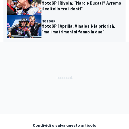
MotoGP | Rivola: “Marc e Ducati? Avremo
il coltello tra i denti”
MOTOGP
MotoGP | Aprilia: Vinales è la priorità,
"ma i matrimoni si fanno in due"
Condividi o salva questo articolo