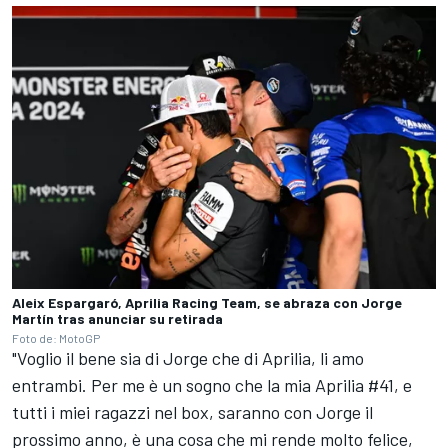
Aleix Espargaró, Aprilia Racing Team, se abraza con Jorge
Martín tras anunciar su retirada
Foto de: MotoGP
"Voglio il bene sia di Jorge che di Aprilia, li amo
entrambi. Per me è un sogno che la mia Aprilia #41, e
tutti i miei ragazzi nel box, saranno con Jorge il
prossimo anno, è una cosa che mi rende molto felice,