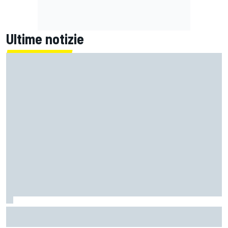
Ultime notizie
Un metro di altezza e 1.600 CV: ecco la Bugatti Destrier