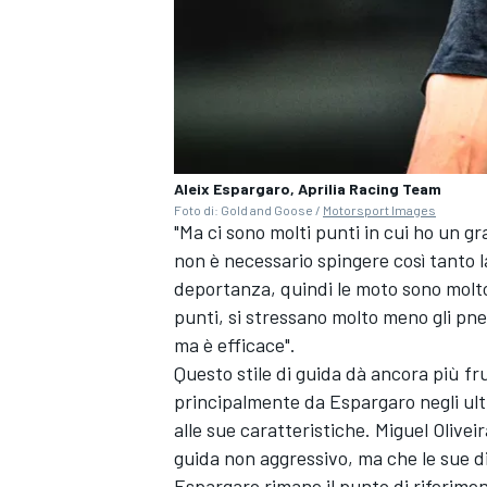
Aleix Espargaro, Aprilia Racing Team
Foto di: Gold and Goose /
Motorsport Images
"Ma ci sono molti punti in cui ho un gr
non è necessario spingere così tanto 
deportanza, quindi le moto sono molto p
punti, si stressano molto meno gli pneu
ma è efficace".
Questo stile di guida dà ancora più frut
principalmente da Espargaro negli ulti
MONOMARCA
alle sue caratteristiche.
Miguel Oliveir
guida non aggressivo, ma che le sue di
Espargaro rimane il punto di riferiment