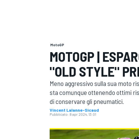
MOTOGP
WEC
MotoGP
MOTOGP | ESPAR
"OLD STYLE" P
WRC
Meno aggressivo sulla sua moto ris
sta comunque ottenendo ottimi risu
di conservare gli pneumatici.
Vincent Lalanne-Sicaud
Pubblicato:
8 apr 2024, 13:01