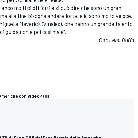
ianco molti piloti forti e si può dire che sono un gran
 ma alla fine bisogna andare forte, e io sono molto veloce.
Miguel e Maverick (Vinales), che hanno un grande talento,
 di guida non è poi così male".
Con Léna Buffa
e Americhe con VideoPass
ri TV di Sky e TV8 del Gran Premio delle Americhe