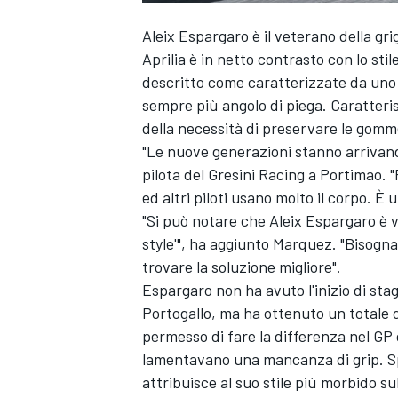
Aleix Espargaro
è il veterano della gri
Aprilia è in netto contrasto con lo st
descritto come caratterizzate da uno s
sempre più angolo di piega. Caratter
della necessità di preservare le gomm
"Le nuove generazioni stanno arrivand
pilota del
Gresini Racing
a Portimao. "
ed altri piloti usano molto il corpo. È 
"Si può notare che Aleix Espargaro è 
style'", ha aggiunto Marquez. "Bisogna
trovare la soluzione migliore".
Espargaro non ha avuto l'inizio di sta
Portogallo, ma ha ottenuto un totale di
permesso di fare la differenza nel GP 
lamentavano una mancanza di grip. S
attribuisce al suo stile più morbido su