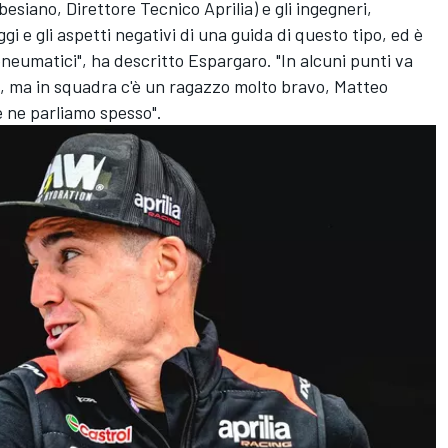
esiano, Direttore Tecnico Aprilia) e gli ingegneri,
i e gli aspetti negativi di una guida di questo tipo, ed è
neumatici", ha descritto Espargaro. "In alcuni punti va
ci, ma in squadra c'è un ragazzo molto bravo, Matteo
e ne parliamo spesso".