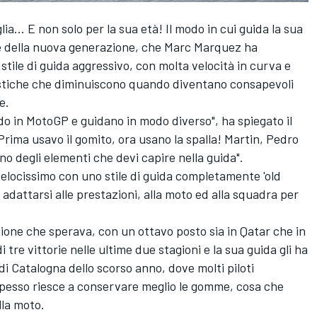
glia... E non solo per la sua età! Il modo in cui guida la sua
ile della nuova generazione, che
Marc Marquez
ha
tile di guida aggressivo, con molta velocità in curva e
istiche che diminuiscono quando diventano consapevoli
e.
o in MotoGP e guidano in modo diverso", ha spiegato il
Prima usavo il gomito, ora usano la spalla! Martin, Pedro
uno degli elementi che devi capire nella guida".
velocissimo con uno stile di guida completamente 'old
 adattarsi alle prestazioni, alla moto ed alla squadra per
gione che sperava, con un ottavo posto sia in Qatar che in
 tre vittorie nelle ultime due stagioni e la sua guida gli ha
di Catalogna dello scorso anno, dove molti piloti
pesso riesce a conservare meglio le gomme, cosa che
lla moto.