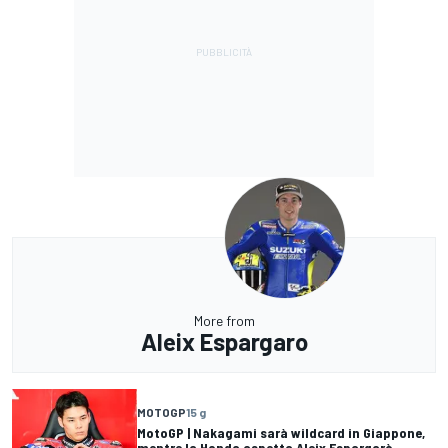
More from
Aleix Espargaro
MOTOGP
15 g
MotoGP | Nakagami sarà wildcard in Giappone,
mentre la Honda aspetta Aleix Espargarò