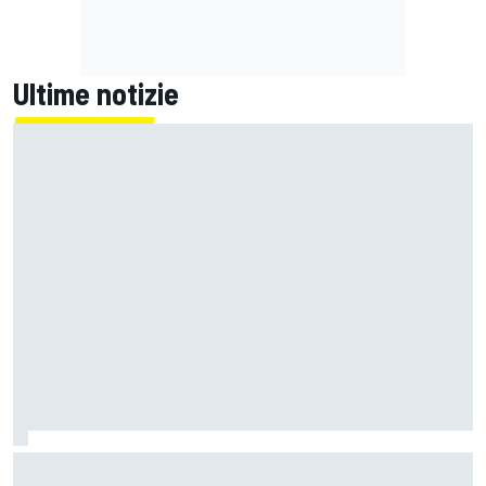
Ultime notizie
Un metro di altezza e 1.600 CV: ecco la Bugatti Destrier