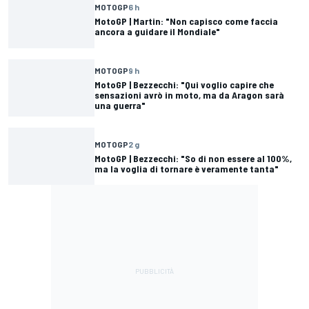
MOTOGP
6 h
MotoGP | Martin: "Non capisco come faccia
ancora a guidare il Mondiale"
MOTOGP
9 h
MotoGP | Bezzecchi: "Qui voglio capire che
sensazioni avrò in moto, ma da Aragon sarà
una guerra"
MOTOGP
2 g
MotoGP | Bezzecchi: "So di non essere al 100%,
ma la voglia di tornare è veramente tanta"