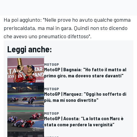
Ha poi aggiunto: "Nelle prove ho avuto qualche gomma
preriscaldata, ma mai in gara. Quindi non sto dicendo
che avevo uno pneumatico difettoso".
Leggi anche:
MOTOGP
MotoGP | Bagnaia: "Ho fatto il matto al
primo giro, ma dovevo stare davanti"
MOTOGP
MotoGP | Marquez: "Oggi ho sofferto di
più, ma mi sono divertito"
MOTOGP
MotoGP | Acosta: “La lotta con Marc è
stata come perdere la verginità”