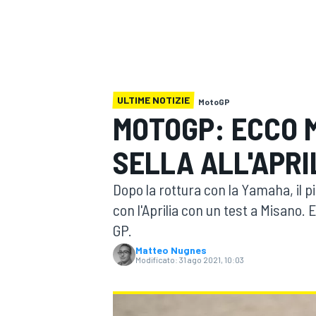
MOTOGP
WEC
ULTIME NOTIZIE
MotoGP
MOTOGP: ECCO M
SELLA ALL'APRI
WRC
Dopo la rottura con la Yamaha, il p
con l'Aprilia con un test a Misano. 
GP.
Matteo Nugnes
Modificato:
31 ago 2021, 10:03