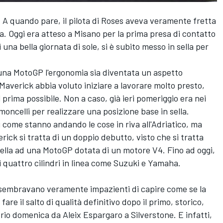
A quando pare, il pilota di Roses aveva veramente fretta
ma. Oggi era atteso a Misano per la prima presa di contatto
 una bella giornata di sole, si è subito messo in sella per
una MotoGP l'ergonomia sia diventata un aspetto
averick abbia voluto iniziare a lavorare molto presto,
 prima possibile. Non a caso, già ieri pomeriggio era nei
moncelli per realizzare una posizione base in sella.
 come stanno andando le cose in riva all'Adriatico, ma
ck si tratta di un doppio debutto, visto che si tratta
sella ad una MotoGP dotata di un motore V4. Fino ad oggi,
 quattro cilindri in linea come Suzuki e Yamaha.
 sembravano veramente impazienti di capire come se la
are il salto di qualità definitivo dopo il primo, storico,
io domenica da Aleix Espargaro a Silverstone. E infatti,